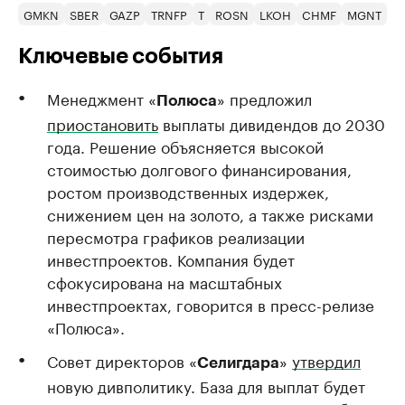
GMKN
SBER
GAZP
TRNFP
T
ROSN
LKOH
CHMF
MGNT
T
Ключевые события
Менеджмент «
» предложил
Полюса
приостановить
выплаты дивидендов до 2030
года. Решение объясняется высокой
стоимостью долгового финансирования,
ростом производственных издержек,
снижением цен на золото, а также рисками
пересмотра графиков реализации
инвестпроектов. Компания будет
сфокусирована на масштабных
инвестпроектах, говорится в пресс-релизе
«Полюса».
Совет директоров «
»
утвердил
Селигдара
новую дивполитику. База для выплат будет