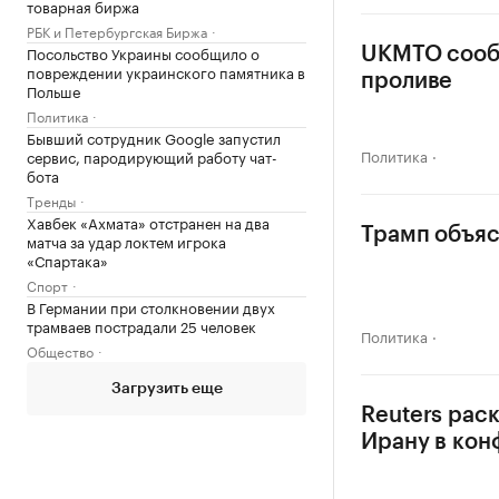
товарная биржа
РБК и Петербургская Биржа
Посольство Украины сообщило о
UKMTO сообщ
повреждении украинского памятника в
проливе
Польше
Политика
Бывший сотрудник Google запустил
Политика
сервис, пародирующий работу чат-
бота
Тренды
Хавбек «Ахмата» отстранен на два
Трамп объяс
матча за удар локтем игрока
«Спартака»
Спорт
В Германии при столкновении двух
трамваев пострадали 25 человек
Политика
Общество
Загрузить еще
Reuters рас
Ирану в кон