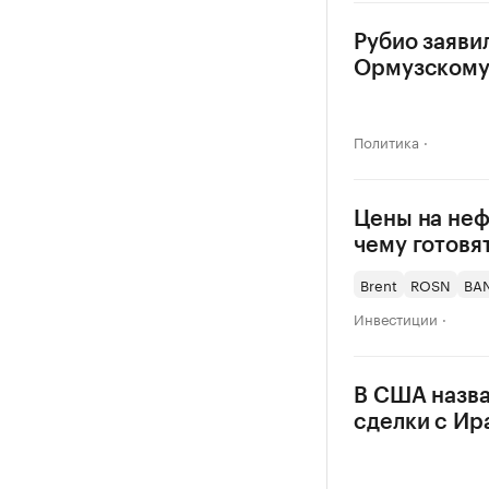
Рубио заяви
Ормузскому
Политика
Цены на неф
чему готовя
Brent
ROSN
BA
Инвестиции
В США назв
сделки с Ир