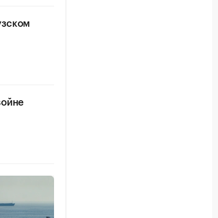
узском
войне