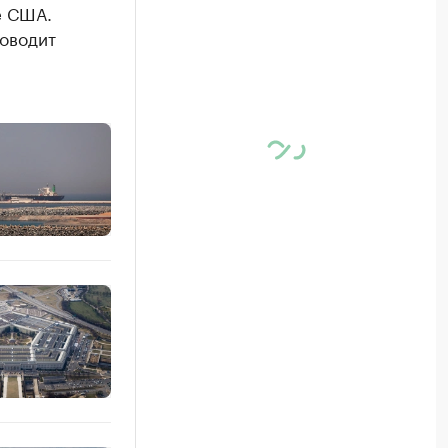
е США.
роводит