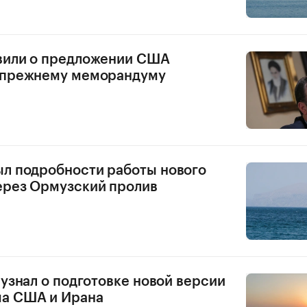
вили о предложении США
к прежнему меморандуму
л подробности работы нового
ерез Ормузский пролив
 узнал о подготовке новой версии
а США и Ирана