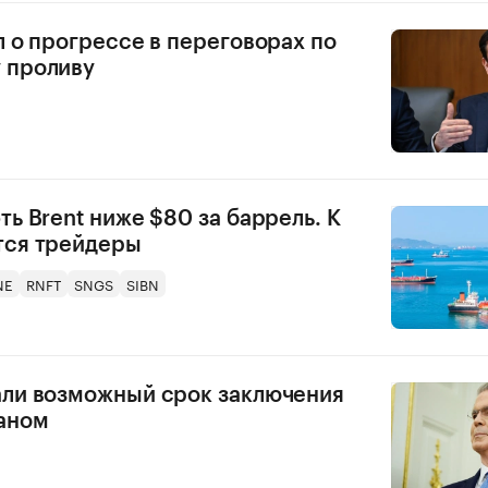
л о прогрессе в переговорах по
 проливу
ть Brent ниже $80 за баррель. К
тся трейдеры
NE
RNFT
SNGS
SIBN
али возможный срок заключения
аном