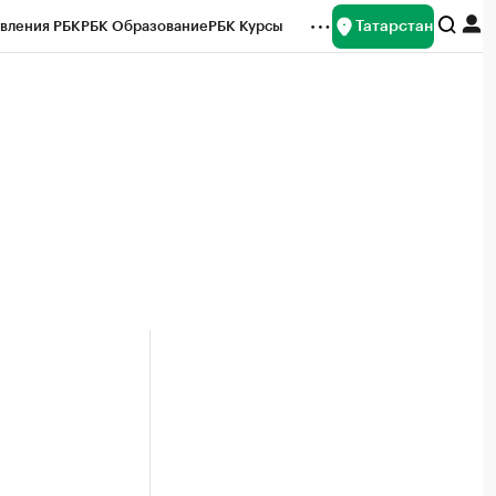
Татарстан
вления РБК
РБК Образование
РБК Курсы
рейтинги
Франшизы
Газета
ок наличной валюты