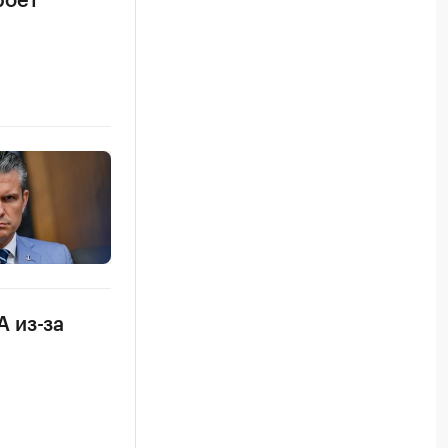
роет
 из-за