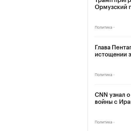
Трамп пригр
Ормузский 
Политика
Глава Пента
истощении 
Политика
CNN узнал о
войны с Ир
Политика