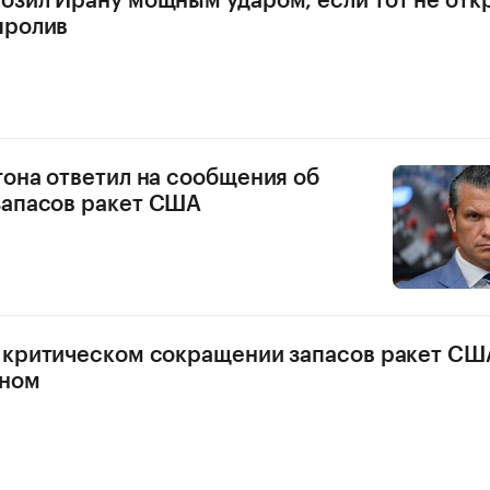
озил Ирану мощным ударом, если тот не отк
пролив
гона ответил на сообщения об
запасов ракет США
 критическом сокращении запасов ракет США
аном