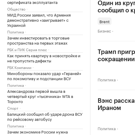
сертификата эксплуатанта
Один из кру
Общество
сообщил о к
МИД России заявил, что Армения
демонстративно «заигрывает» с
Brent
Украиной
Бизнес
Политика
Зачем инвестировать в торговые
пространства на первых этажах
РБК и ПИК Серия плюс
Трамп пригр
Как принять квартиру в новостройке и
сокращении 
не пропустить дефекты
РБК Компании
Минобороны показало удар «Гераней»
по локомотиву и подстанции ВСУ
Политика
Политика
Александрова первой вышла в
четвертый круг «тысячника» WTA в
Торонто
Вэнс расска
Спорт
Ираном
Балицкий сообщил об ударе дрона ВСУ
по рейсовому автобусу
Политика
Политика
Зачем экономике России нужна