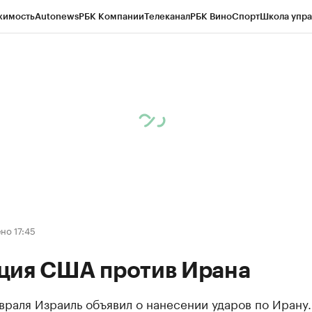
жимость
Autonews
РБК Компании
Телеканал
РБК Вино
Спорт
Школа упра
ипто
РБК Бизнес-среда
Дискуссионный клуб
Исследования
Кредитные 
рагентов
Политика
Экономика
Бизнес
Технологии и медиа
Финансы
Рын
но 17:45
ция США против Ирана
враля Израиль объявил о нанесении ударов по Ирану.