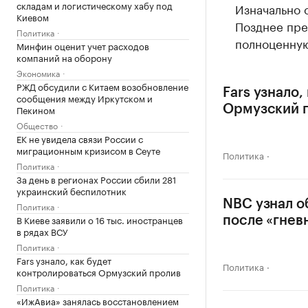
складам и логистическому хабу под
Изначально 
Киевом
Позднее пре
Политика
полноценную
Минфин оценит учет расходов
компаний на оборону
Экономика
РЖД обсудили с Китаем возобновление
Fars узнало,
сообщения между Иркутском и
Пекином
Ормузский 
Общество
ЕК не увидела связи России с
миграционным кризисом в Сеуте
Политика
Политика
За день в регионах России сбили 281
украинский беспилотник
NBC узнал о
Политика
В Киеве заявили о 16 тыс. иностранцев
после «гнев
в рядах ВСУ
Политика
Fars узнало, как будет
Политика
контролироваться Ормузский пролив
Политика
«ИжАвиа» занялась восстановлением