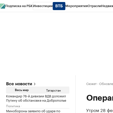
Подписка на РБК
Инвестиции
Мероприятия
Отрасли
Недви
РБК Life
Тренды
Визионеры
Национальные проекты
Город
Стиль
Кр
Спецпроекты СПб
Конференции СПб
Спецпроекты
Проверка конт
Сюжет
·
Обновле
Все новости
Татарстан
Весь мир
Командир 76-й дивизии ВДВ доложил
Опера
Путину об обстановке на Доброполье
Политика
Утром 28 фе
Минобороны заявило об ударе по