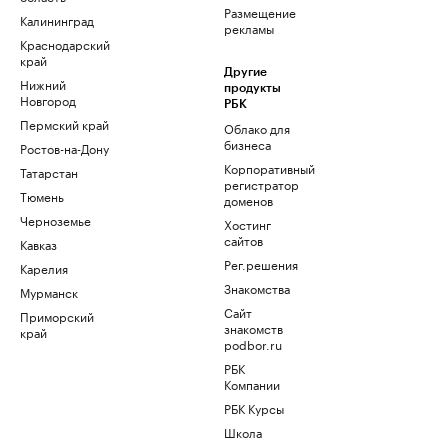
Размещение
Калининград
рекламы
Краснодарский
край
Другие
Нижний
продукты
Новгород
РБК
Пермский край
Облако для
бизнеса
Ростов-на-Дону
Корпоративный
Татарстан
регистратор
Тюмень
доменов
Черноземье
Хостинг
сайтов
Кавказ
Рег.решения
Карелия
Знакомства
Мурманск
Сайт
Приморский
знакомств
край
podbor.ru
РБК
Компании
РБК Курсы
Школа
управления