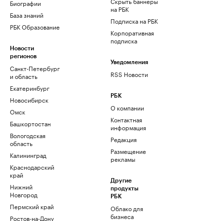
Скрыть баннеры
Биографии
на РБК
База знаний
Подписка на РБК
РБК Образование
Корпоративная
подписка
Новости
регионов
Уведомления
Санкт-Петербург
RSS Новости
и область
Екатеринбург
РБК
Новосибирск
О компании
Омск
Контактная
Башкортостан
информация
Вологодская
Редакция
область
Размещение
Калининград
рекламы
Краснодарский
край
Другие
Нижний
продукты
Новгород
РБК
Пермский край
Облако для
бизнеса
Ростов-на-Дону