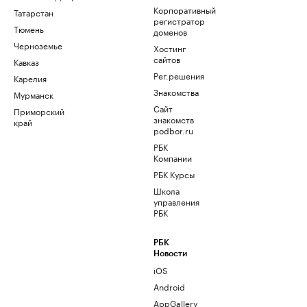
Корпоративный
Татарстан
регистратор
Тюмень
доменов
Черноземье
Хостинг
сайтов
Кавказ
Рег.решения
Карелия
Знакомства
Мурманск
Сайт
Приморский
знакомств
край
podbor.ru
РБК
Компании
РБК Курсы
Школа
управления
РБК
РБК
Новости
iOS
Android
AppGallery