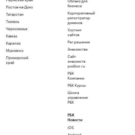
Облако для
бизнеса
Ростов-на-Дону
Корпоративный
Татарстан
регистратор
Тюмень
доменов
Черноземье
Хостинг
сайтов
Кавказ
Рег.решения
Карелия
Знакомства
Мурманск
Сайт
Приморский
знакомств
край
podbor.ru
РБК
Компании
РБК Курсы
Школа
управления
РБК
РБК
Новости
iOS
Android