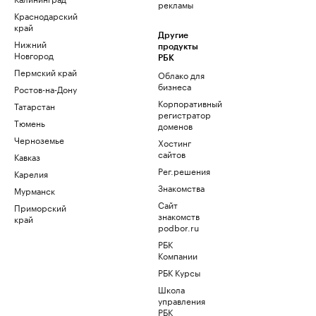
рекламы
Краснодарский
край
Другие
Нижний
продукты
Новгород
РБК
Пермский край
Облако для
бизнеса
Ростов-на-Дону
Корпоративный
Татарстан
регистратор
Тюмень
доменов
Черноземье
Хостинг
сайтов
Кавказ
Рег.решения
Карелия
Знакомства
Мурманск
Сайт
Приморский
знакомств
край
podbor.ru
РБК
Компании
РБК Курсы
Школа
управления
РБК