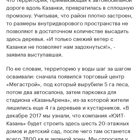
дороге вдоль Казанки, превратилась в сплошную
промзону. Учитывая, что район плотно застроен,
то размеры внутридворового пространства не
позволяют в достаточном количестве высадить
здесь деревья. «И только свежий ветер с
Казанки не позволяет нам задохнуться!», -
заявила выступавшая.
По ее словам, территорию у воды шаг за шагом
осваивали: сначала появился торговый центр
«Мегастрой», под который вырубили 5 га леса,
потом два автосалона, затем парковка для
стадиона «КазаньАрена», из-за которой жители
лишились еще 4 га деревьев и кустарников. «В
декабре 2017 мы узнали, что компания «ЮИТ-
Казань» будет строить здесь шесть 20-этажных
домов и детский сад, после чего там останется
всего 7800 кв.м зеленой зоны. Мы спросили у