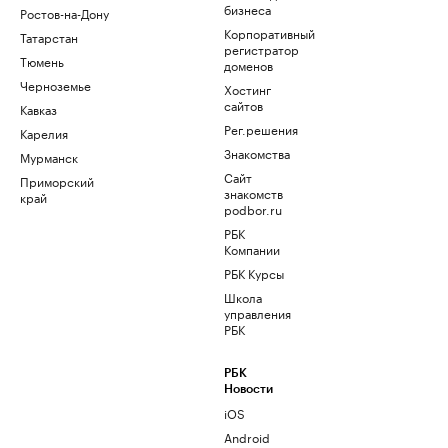
бизнеса
Ростов-на-Дону
Корпоративный
Татарстан
регистратор
Тюмень
доменов
Черноземье
Хостинг
сайтов
Кавказ
Рег.решения
Карелия
Знакомства
Мурманск
Сайт
Приморский
знакомств
край
podbor.ru
РБК
Компании
РБК Курсы
Школа
управления
РБК
РБК
Новости
iOS
Android