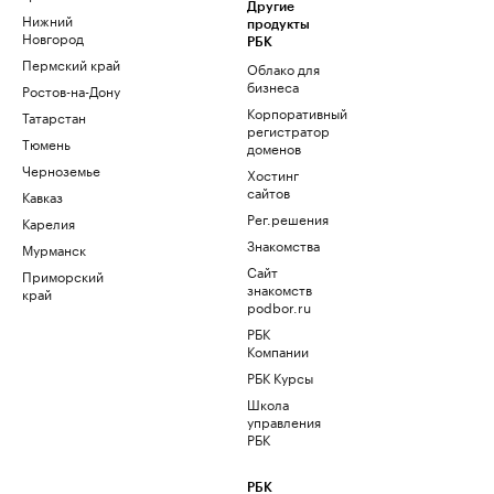
Другие
Нижний
продукты
Новгород
РБК
Пермский край
Облако для
бизнеса
Ростов-на-Дону
Корпоративный
Татарстан
регистратор
Тюмень
доменов
Черноземье
Хостинг
сайтов
Кавказ
Рег.решения
Карелия
Знакомства
Мурманск
Сайт
Приморский
знакомств
край
podbor.ru
РБК
Компании
РБК Курсы
Школа
управления
РБК
РБК