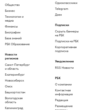
Одноклассники
Общество
Telegram
Бизнес
Дзен
Технологии и
медиа
Финансы
Подписки
Скрыть баннеры
Биографии
на РБК
База знаний
Подписка на РБК
РБК Образование
Корпоративная
подписка
Новости
регионов
Уведомления
Санкт-Петербург
RSS Новости
и область
Екатеринбург
РБК
Новосибирск
О компании
Омск
Контактная
Башкортостан
информация
Вологодская
Редакция
область
Размещение
Калининград
рекламы