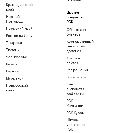
Краснодарский
край
Другие
Нижний
продукты
Новгород
РБК
Пермский край
Облако для
бизнеса
Ростов-на-Дону
Корпоративный
Татарстан
регистратор
Тюмень
доменов
Черноземье
Хостинг
сайтов
Кавказ
Рег.решения
Карелия
Знакомства
Мурманск
Сайт
Приморский
знакомств
край
podbor.ru
РБК
Компании
РБК Курсы
Школа
управления
РБК