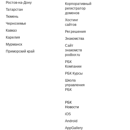
Ростов-на-Дону
Корпоративный
регистратор
Татарстан
доменов
Тюмень
Хостинг
Черноземье
сайтов
Кавказ
Рег.решения
Карелия
Знакомства
Мурманск
Сайт
знакомств
Приморский край
podbor.ru
РБК
Компании
РБК Курсы
Школа
управления
РБК
РБК
Новости
iOS
Android
AppGallery