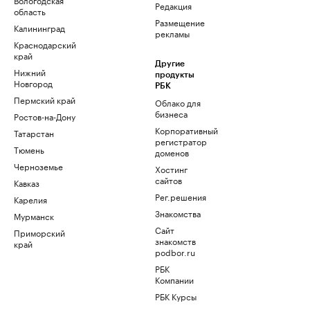
Редакция
область
Размещение
Калининград
рекламы
Краснодарский
край
Другие
Нижний
продукты
Новгород
РБК
Пермский край
Облако для
бизнеса
Ростов-на-Дону
Корпоративный
Татарстан
регистратор
Тюмень
доменов
Черноземье
Хостинг
сайтов
Кавказ
Рег.решения
Карелия
Знакомства
Мурманск
Сайт
Приморский
знакомств
край
podbor.ru
РБК
Компании
РБК Курсы