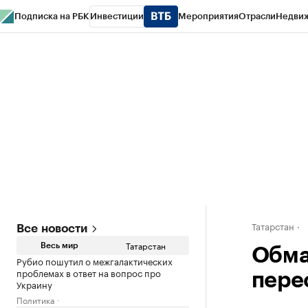
Подписка на РБК
Инвестиции
Мероприятия
Отрасли
Недви
РБК Life
Тренды
Визионеры
Национальные проекты
Город
Стиль
Кр
Спецпроекты СПб
Конференции СПб
Спецпроекты
Проверка конт
Татарстан
Все новости
Татарстан
Весь мир
Обма
Рубио пошутил о межгалактических
проблемах в ответ на вопрос про
пере
Украину
Политика