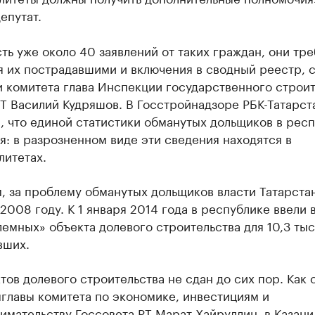
епутат.
ть уже около 40 заявлений от таких граждан, они тр
 их пострадавшими и включения в сводный реестр, с
и комитета глава Инспекции государственного строи
Т Василий Кудряшов. В Госстройнадзоре РБК-Татарст
, что единой статистики обманутых дольщиков в рес
я: в разрозненном виде эти сведения находятся в
литетах.
, за проблему обманутых дольщиков власти Татарста
 2008 году. К 1 января 2014 года в республике ввели 
емных» объекта долевого строительства для 10,3 тыс
вших.
тов долевого строительства не сдан до сих пор. Как
главы комитета по экономике, инвестициям и
мательству Госсовета РТ Марат Хайруллин, в Казани