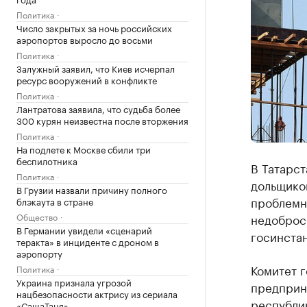
Политика
Число закрытых за ночь российских
аэропортов выросло до восьми
Политика
Залужный заявил, что Киев исчерпал
ресурс вооружений в конфликте
Политика
Лантратова заявила, что судьба более
300 курян неизвестна после вторжения
Политика
На подлете к Москве сбили три
беспилотника
В Татарст
Политика
дольщиков
В Грузии назвали причину полного
проблемн
блэкаута в стране
Общество
недоброс
В Германии увидели «сценарий
госинстан
теракта» в инциденте с дроном в
аэропорту
Комитет г
Политика
Украина признала угрозой
предприн
нацбезопасности актрису из сериала
республи
«СашаТаня»