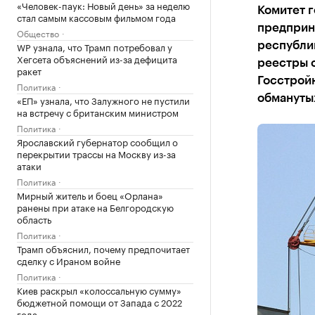
«Человек-паук: Новый день» за неделю
Комитет г
стал самым кассовым фильмом года
предприн
Общество
WP узнала, что Трамп потребовал у
республи
Хегсета объяснений из-за дефицита
реестры 
ракет
Госстройн
Политика
обманутых
«ЕП» узнала, что Залужного не пустили
на встречу с британским министром
Политика
Ярославский губернатор сообщил о
перекрытии трассы на Москву из-за
атаки
Политика
Мирный житель и боец «Орлана»
ранены при атаке на Белгородскую
область
Политика
Трамп объяснил, почему предпочитает
сделку с Ираном войне
Политика
Киев раскрыл «колоссальную сумму»
бюджетной помощи от Запада с 2022
года