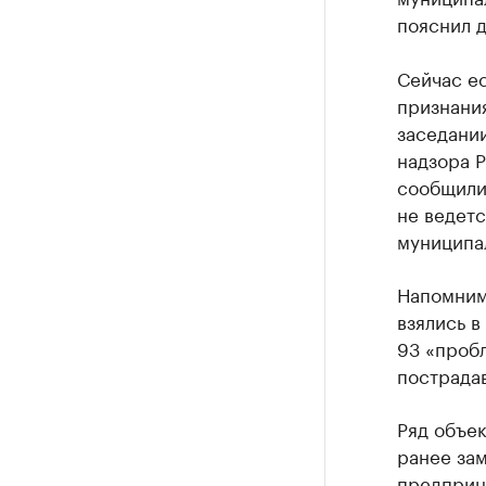
пояснил д
Сейчас ес
признания
заседани
надзора Р
сообщили
не ведетс
муниципа
Напомним
взялись в
93 «пробл
пострада
Ряд объек
ранее зам
предприни