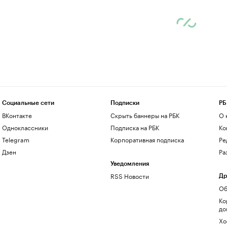
Социальные сети
Подписки
РБ
ВКонтакте
Скрыть баннеры на РБК
О 
Одноклассники
Подписка на РБК
Ко
Telegram
Корпоративная подписка
Ре
Дзен
Ра
Уведомления
RSS Новости
Др
Об
Ко
до
Хо