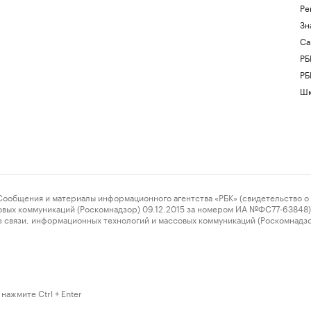
Ре
Зн
Са
РБ
РБ
Шк
ения и материалы информационного агентства «РБК» (свидетельство о 
овых коммуникаций (Роскомнадзор) 09.12.2015 за номером ИА №ФС77-63848) 
 связи, информационных технологий и массовых коммуникаций (Роскомнадз
нажмите Ctrl + Enter