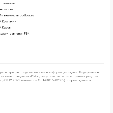
г.решения
акомства
йт знакомств podbor.ru
К Компании
К Курсы
ола управления РБК
регистрации средства массовой информации выдано Федеральной
и сетевого издания «РБК» (свидетельство о регистрации средства
ор) 03.12.2021 за номером ЭЛ №ФС77-82385) сопровождаются