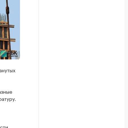
анутых
азные
ратуру.
сти