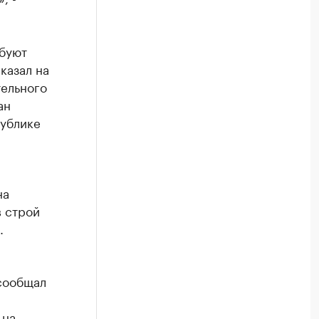
ебуют
казал на
тельного
ан
публике
на
в строй
.
 сообщал
 на