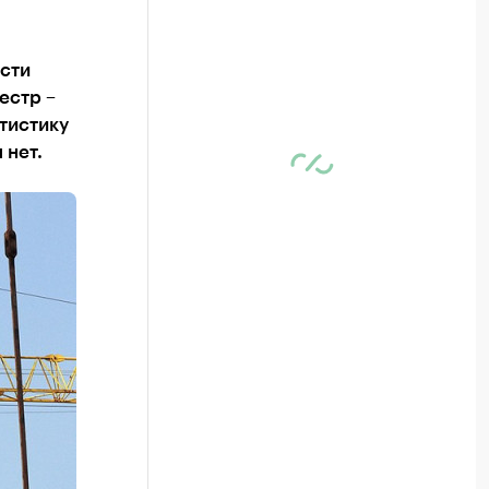
сти
естр –
тистику
 нет.