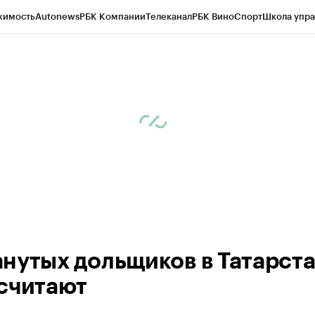
жимость
Autonews
РБК Компании
Телеканал
РБК Вино
Спорт
Школа упра
ипто
РБК Бизнес-среда
Дискуссионный клуб
Исследования
Кредитные 
рагентов
Политика
Экономика
Бизнес
Технологии и медиа
Финансы
Рын
нутых дольщиков в Татарст
считают