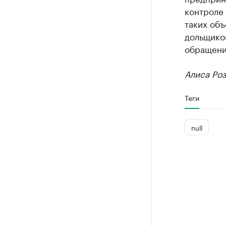
контроле 
таких объ
дольщиков
обращени
Алиса Ро
Теги
null