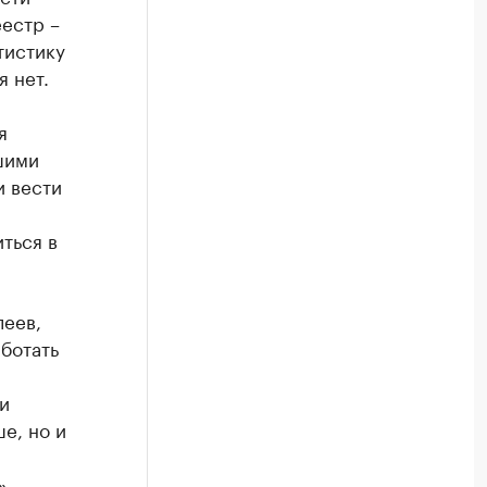
естр –
тистику
 нет.
я
шими
и вести
ться в
леев,
аботать
и
е, но и
, -