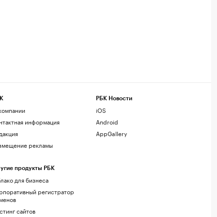
К
РБК Новости
компании
iOS
нтактная информация
Android
дакция
AppGallery
змещение рекламы
угие продукты РБК
лако для бизнеса
рпоративный регистратор
менов
стинг сайтов