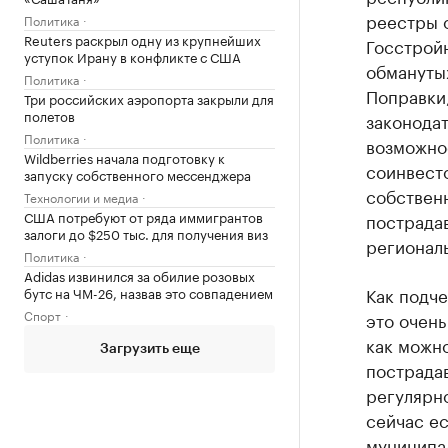
реестры 
Политика
Reuters раскрыл одну из крупнейших
Госстройн
уступок Ирану в конфликте с США
обманутых
Политика
Поправки
Три российских аэропорта закрыли для
полетов
законода
Политика
возможно
Wildberries начала подготовку к
соинвест
запуску собственного мессенджера
собствен
Технологии и медиа
США потребуют от ряда иммигрантов
пострада
залоги до $250 тыс. для получения виз
регионал
Политика
Adidas извинился за обилие розовых
Как подче
бутс на ЧМ-26, назвав это совпадением
Спорт
это очень
как можно
Загрузить еще
пострада
регулярно
сейчас ес
муниципа