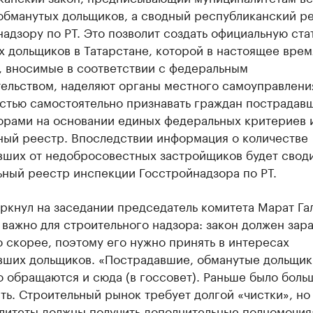
обманутых дольщиков, а сводный республиканский ре
адзору по РТ. Это позволит создать официальную ста
 дольщиков в Татарстане, которой в настоящее время
, вносимые в соответствии с федеральным
тельством, наделяют органы местного самоуправлени
стью самостоятельно признавать граждан пострадав
орами на основании единых федеральных критериев 
ный реестр. Впоследствии информация о количестве
вших от недобросовестных застройщиков будет своди
ьный реестр инспекции Госстройнадзора по РТ.
ркнул на заседании председатель комитета Марат Га
 важно для строительного надзора: закон должен зар
 скорее, поэтому его нужно принять в интересах
вших дольщиков. «Пострадавшие, обманутые дольщик
 обращаются и сюда (в госсовет). Раньше было больш
ть. Строительный рынок требует долгой «чистки», но
литеты должны получить дополнительные полномочия»