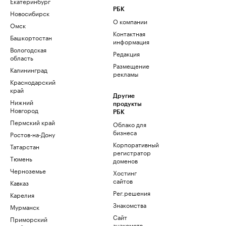
Екатеринбург
РБК
Новосибирск
О компании
Омск
Контактная
Башкортостан
информация
Вологодская
Редакция
область
Размещение
Калининград
рекламы
Краснодарский
край
Другие
Нижний
продукты
Новгород
РБК
Пермский край
Облако для
бизнеса
Ростов-на-Дону
Корпоративный
Татарстан
регистратор
Тюмень
доменов
Черноземье
Хостинг
сайтов
Кавказ
Рег.решения
Карелия
Знакомства
Мурманск
Сайт
Приморский
знакомств