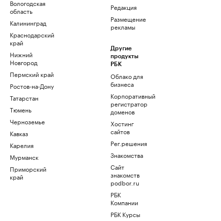
Вологодская
Редакция
область
Размещение
Калининград
рекламы
Краснодарский
край
Другие
Нижний
продукты
Новгород
РБК
Пермский край
Облако для
бизнеса
Ростов-на-Дону
Корпоративный
Татарстан
регистратор
Тюмень
доменов
Черноземье
Хостинг
сайтов
Кавказ
Рег.решения
Карелия
Знакомства
Мурманск
Сайт
Приморский
знакомств
край
podbor.ru
РБК
Компании
РБК Курсы