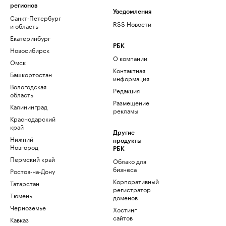
регионов
Уведомления
Санкт-Петербург
RSS Новости
и область
Екатеринбург
РБК
Новосибирск
О компании
Омск
Контактная
Башкортостан
информация
Вологодская
Редакция
область
Размещение
Калининград
рекламы
Краснодарский
край
Другие
Нижний
продукты
Новгород
РБК
Пермский край
Облако для
бизнеса
Ростов-на-Дону
Корпоративный
Татарстан
регистратор
Тюмень
доменов
Черноземье
Хостинг
сайтов
Кавказ