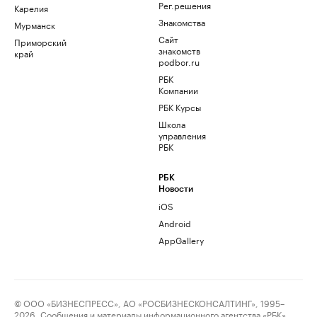
Рег.решения
Карелия
Знакомства
Мурманск
Сайт
Приморский
знакомств
край
podbor.ru
РБК
Компании
РБК Курсы
Школа
управления
РБК
РБК
Новости
iOS
Android
AppGallery
© ООО «БИЗНЕСПРЕСС», АО «РОСБИЗНЕСКОНСАЛТИНГ», 1995–
2026. Сообщения и материалы информационного агентства «РБК»