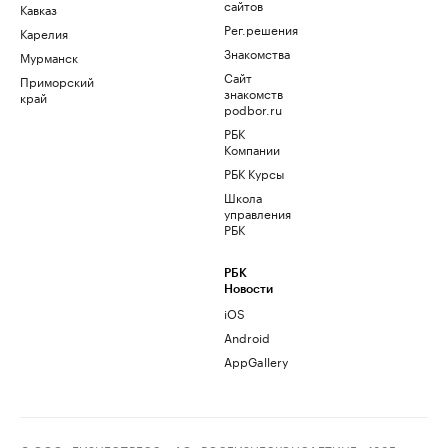
сайтов
Кавказ
Рег.решения
Карелия
Знакомства
Мурманск
Сайт
Приморский
знакомств
край
podbor.ru
РБК
Компании
РБК Курсы
Школа
управления
РБК
РБК
Новости
iOS
Android
AppGallery