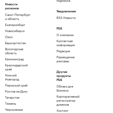
подписка
Новости
регионов
Уведомления
Санкт-Петербург
RSS Новости
и область
Екатеринбург
РБК
Новосибирск
О компании
Омск
Контактная
Башкортостан
информация
Вологодская
Редакция
область
Размещение
Калининград
рекламы
Краснодарский
край
Другие
Нижний
продукты
Новгород
РБК
Пермский край
Облако для
бизнеса
Ростов-на-Дону
Корпоративный
Татарстан
регистратор
Тюмень
доменов
Черноземье
Хостинг