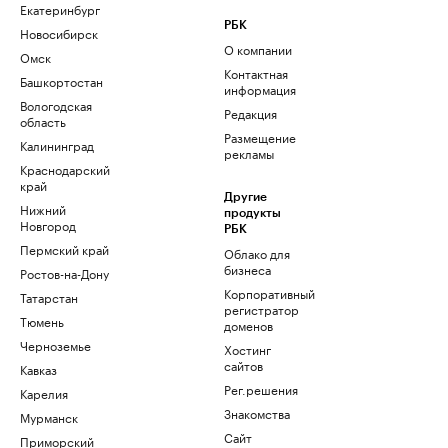
Екатеринбург
РБК
Новосибирск
О компании
Омск
Контактная
Башкортостан
информация
Вологодская
Редакция
область
Размещение
Калининград
рекламы
Краснодарский
край
Другие
Нижний
продукты
Новгород
РБК
Пермский край
Облако для
бизнеса
Ростов-на-Дону
Корпоративный
Татарстан
регистратор
Тюмень
доменов
Черноземье
Хостинг
сайтов
Кавказ
Рег.решения
Карелия
Знакомства
Мурманск
Сайт
Приморский