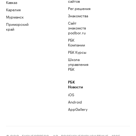
сайтов
Кавказ
Рег.решения
Карелия
Знакомства
Мурманск
Сайт
Приморский
знакомств
край
podbor.ru
РБК
Компании
РБК Курсы
Школа
управления
РБК
РБК
Новости
iOS
Android
AppGallery
© ООО «БИЗНЕСПРЕСС», АО «РОСБИЗНЕСКОНСАЛТИНГ», 1995–