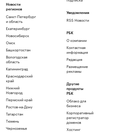
Новости
регионов
Уведомления
Санкт-Петербург
RSS Новости
и область
Екатеринбург
РБК
Новосибирск
О компании
Омск
Контактная
Башкортостан
информация
Вологодская
Редакция
область
Размещение
Калининград
рекламы
Краснодарский
край
Другие
Нижний
продукты
Новгород
РБК
Пермский край
Облако для
бизнеса
Ростов-на-Дону
Корпоративный
Татарстан
регистратор
Тюмень
доменов
Черноземье
Хостинг