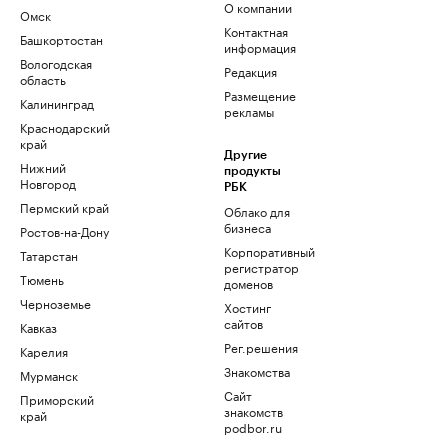
О компании
Омск
Контактная
Башкортостан
информация
Вологодская
Редакция
область
Размещение
Калининград
рекламы
Краснодарский
край
Другие
Нижний
продукты
Новгород
РБК
Пермский край
Облако для
бизнеса
Ростов-на-Дону
Корпоративный
Татарстан
регистратор
Тюмень
доменов
Черноземье
Хостинг
сайтов
Кавказ
Рег.решения
Карелия
Знакомства
Мурманск
Сайт
Приморский
знакомств
край
podbor.ru