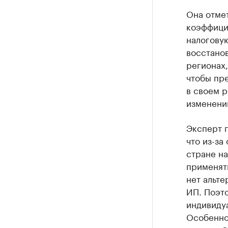
Она отме
коэффици
налоговую
восстанов
регионах,
чтобы пре
в своем 
изменений
Эксперт п
что из-за
стране н
применять
нет альте
ИП. Поэт
индивиду
Особенно