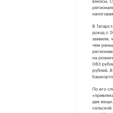
взносы. С
регионал
налоговая
В Татарст
доход с 2
заявили, 
чем раньш
регионами
на рознич
083 рубле
рублей. В
Башкортос
По его сл
«привлек
две вещи.
сельской