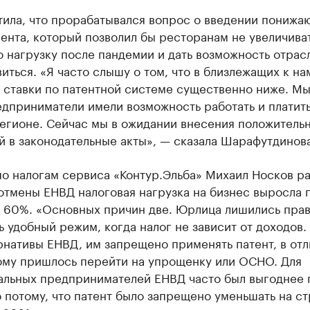
тила, что прорабатывался вопрос о введении понижа
ента, который позволил бы ресторанам не увеличива
 нагрузку после пандемии и дать возможность отрас
иться. «Я часто слышу о том, что в близлежащих к на
 ставки по патентной системе существенно ниже. Мы
дприниматели имели возможность работать и платить
регионе. Сейчас мы в ожидании внесения положитель
 в законодательные акты», — сказала Шарафутдинова
о налогам сервиса «Контур.Эльба» Михаил Носков ра
 отмены ЕНВД налоговая нагрузка на бизнес выросла 
а 60%. «Основных причин две. Юрлица лишились пра
 удобный режим, когда налог не зависит от доходов.
рнативы ЕНВД, им запрещено применять патент, в отл
ому пришлось перейти на упрощенку или ОСНО. Для
альных предпринимателей ЕНВД часто был выгоднее п
 потому, что патент было запрещено уменьшать на с