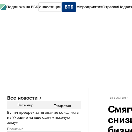
Подписка на РБК
Инвестиции
Мероприятия
Отрасли
Недви
РБК Life
Тренды
Визионеры
Национальные проекты
Город
Стиль
Кр
Спецпроекты СПб
Конференции СПб
Спецпроекты
Проверка конт
Татарстан
Все новости
Татарстан
Весь мир
Смяг
Вучич предрек затягивание конфликта
на Украине на еще одну «тяжелую
сниз
зиму»
Политика
бизн