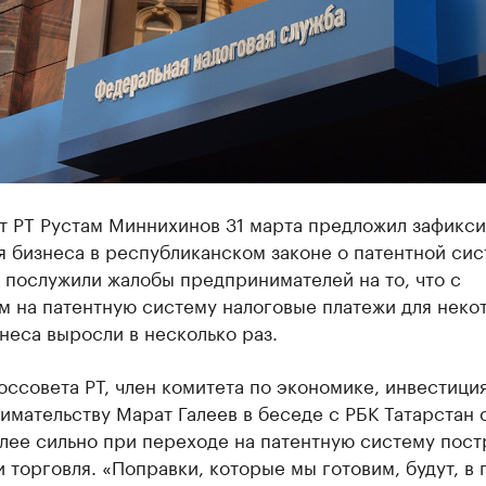
т РТ Рустам Миннихинов 31 марта предложил зафикси
я бизнеса в республиканском законе о патентной сис
 послужили жалобы предпринимателей на то, что с
м на патентную систему налоговые платежи для неко
неса выросли в несколько раз.
оссовета РТ, член комитета по экономике, инвестици
мательству Марат Галеев в беседе с РБК Татарстан 
лее сильно при переходе на патентную систему пост
 торговля. «Поправки, которые мы готовим, будут, в