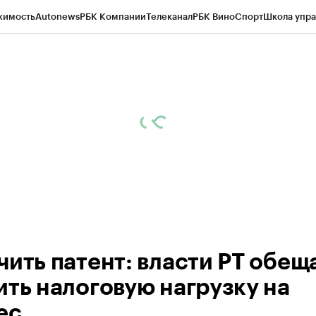
жимость
Autonews
РБК Компании
Телеканал
РБК Вино
Спорт
Школа упра
ипто
РБК Бизнес-среда
Дискуссионный клуб
Исследования
Кредитные 
рагентов
Политика
Экономика
Бизнес
Технологии и медиа
Финансы
Рын
чить патент: власти РТ обещ
ить налоговую нагрузку на
ес