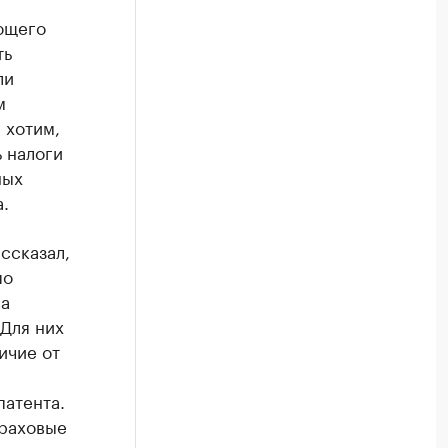
ющего
ть
ли
м
 хотим,
 налоги
ных
.
ссказал,
по
ва
 Для них
ичие от
атента.
траховые