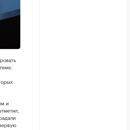
ровать
теме.
торых
ям и
отметил,
радали
 первую