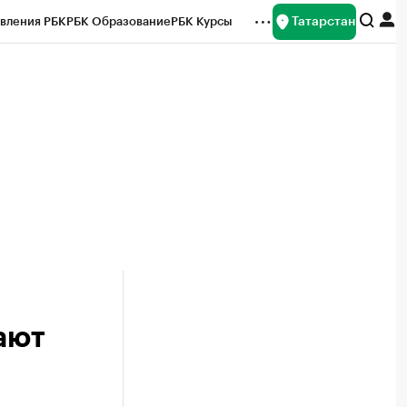
Татарстан
вления РБК
РБК Образование
РБК Курсы
рейтинги
Франшизы
Газета
ок наличной валюты
ают