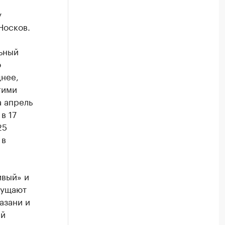
у
Носков.
льный
о
днее,
гими
а апрель
в 17
25
 в
ивый» и
мущают
азани и
ый