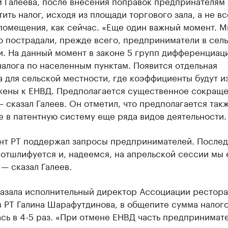
м Галеева, после внесения поправок предпринателям
тить налог, исходя из площади торгового зала, а не в
помещения, как сейчас. «Еще один важный момент. 
о пострадали, прежде всего, предприниматели в сел
и. На данный момент в законе 5 групп дифференциац
алога по населенным пунктам. Появится отдельная
а для сельской местности, где коэффициенты будут 
жены к ЕНВД. Предполагается существенное сокращ
— сказал Галеев. Он отметил, что предполагается так
 в патентную систему еще ряда видов деятельности.
нт РТ поддержал запросы предпринимателей. Послед
отшлифуется и, надеемся, на апрельской сессии мы 
— сказал Галеев.
казала исполнительный директор Ассоциации рестора
в РТ Галина Шарафутдинова, в общепите сумма налог
сь в 4-5 раз. «При отмене ЕНВД часть предпринимат