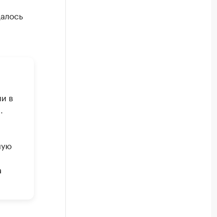
далось
и в
.
ную
а