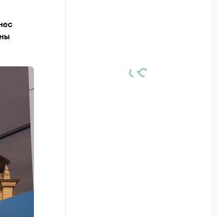
нес
ены