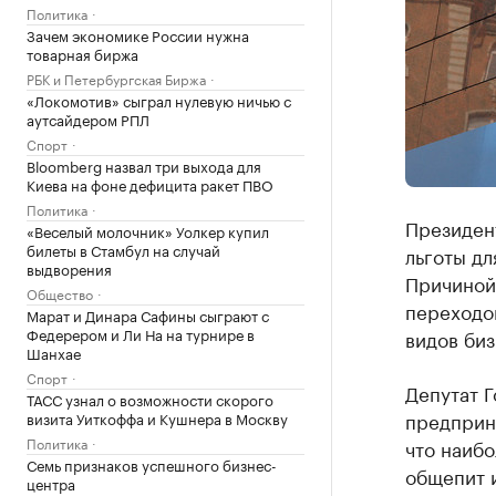
Политика
Зачем экономике России нужна
товарная биржа
РБК и Петербургская Биржа
«Локомотив» сыграл нулевую ничью с
аутсайдером РПЛ
Спорт
Bloomberg назвал три выхода для
Киева на фоне дефицита ракет ПВО
Политика
Президен
«Веселый молочник» Уолкер купил
билеты в Стамбул на случай
льготы дл
выдворения
Причиной
Общество
переходо
Марат и Динара Сафины сыграют с
Федерером и Ли На на турнире в
видов биз
Шанхае
Спорт
Депутат Г
ТАСС узнал о возможности скорого
предприни
визита Уиткоффа и Кушнера в Москву
Политика
что наибо
Семь признаков успешного бизнес-
общепит и
центра