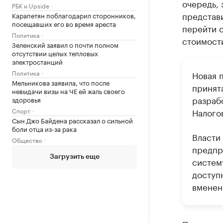
очередь, 
РБК и Upside
представи
Карапетян поблагодарил сторонников,
посещавших его во время ареста
перейти 
Политика
стоимости
Зеленский заявил о почти полном
отсутствии целых тепловых
электростанций
Политика
Новая 
Мельникова заявила, что после
принят
невыдачи визы на ЧЕ ей жаль своего
разраб
здоровья
Спорт
Налогов
Сын Джо Байдена рассказал о сильной
боли отца из-за рака
Власти
Общество
предпр
Загрузить еще
систем
доступн
вменен