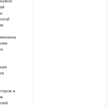
 нужно
сей
Мы
ьской
ии
изменены
ение
же
няя
ее
торов и
ов
елей