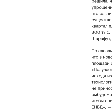
решила, ч
упрощенн
что разни
существен
квартал п
800 тыс. 
Шарафутд
По слова
что в нов
площади о
«Получает
исходя из
технолог
не прино
омбудсме
чтобы сни
ЕНВД», —