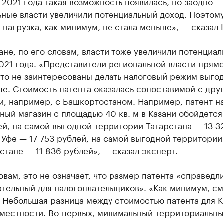
 2021 года такая возможность появилась, но заодно
ьные власти увеличили потенциальный доход. Поэтом
 нагрузка, как минимум, не стала меньше», — сказал 
ане, по его словам, власти тоже увеличили потенциа
021 года. «Представители региональной власти прям
что не заинтересованы делать налоговый режим выго
е. Стоимость патента оказалась сопоставимой с дру
, например, с Башкортостаном. Например, патент н
ный магазин с площадью 40 кв. м в Казани обойдется 
й, на самой выгодной территории Татарстана — 13 3
 Уфе — 17 753 рублей, на самой выгодной территории
тане — 11 836 рублей», — сказал эксперт.
овам, это не означает, что размер патента «справедл
ательный для налогоплательщиков». «Как минимум, с
 Небольшая разница между стоимостью патента для К
 местности. Во-первых, минимальный территориальн