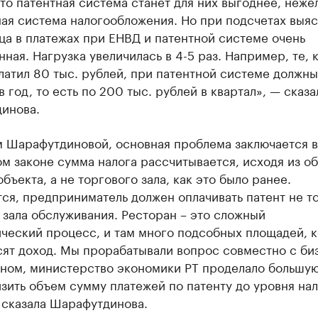
то патентная система станет для них выгоднее, неже
ая система налогообложения. Но при подсчетах выяс
ца в платежах при ЕНВД и патентной системе очень
ная. Нагрузка увеличилась в 4-5 раз. Например, те, к
латил 80 тыс. рублей, при патентной системе должны
в год, то есть по 200 тыс. рублей в квартал», — сказа
инова.
м Шарафутдиновой, основная проблема заключается в
ом законе сумма налога рассчитывается, исходя из о
бъекта, а не торгового зала, как это было ранее.
ся, предприниматель должен оплачивать патент не то
 зала обслуживания. Ресторан – это сложный
ический процесс, и там много подсобных площадей, 
сят доход. Мы прорабатывали вопрос совместно с би
ном, министерство экономики РТ проделало большую
зить объем сумму платежей по патенту до уровня нал
 сказала Шарафутдинова.