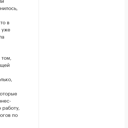
ли
нилось,
то в
 уже
ла
 том,
бщей
лько,
которые
знес-
 работу,
огов по