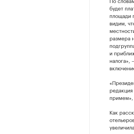
По слова
будет пла
площади 
видим, чт
местност
размера н
подгрупп
и прибли
налога», 
включение
«Президе
редакция 
примем», 
Как расс
отельеро
увеличила