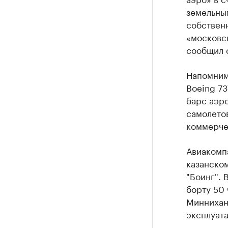
земельным
собственн
«московск
сообщил с
Напомним,
Boeing 73
барс аэро
самолетов
коммерче
Авиакомпа
казанском
"Боинг". 
борту 50 
Миннихан
эксплуата