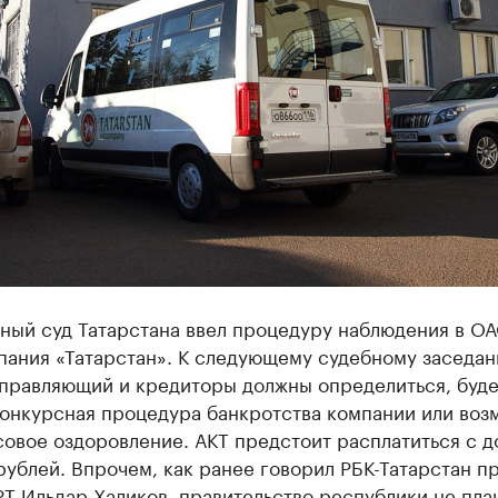
ный суд Татарстана ввел процедуру наблюдения в О
ания «Татарстан». К следующему судебному заседан
управляющий и кредиторы должны определиться, буде
конкурсная процедура банкротства компании или воз
овое оздоровление. АКТ предстоит расплатиться с д
рублей. Впрочем, как ранее говорил РБК-Татарстан п
Т Ильдар Халиков, правительство республики не пла