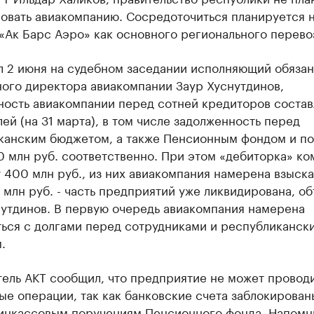
овать авиакомпанию. Сосредоточиться планируется 
«Ак Барс Аэро» как основного регионального перево
ил 2 июня на судебном заседании исполняющий обяза
ного директора авиакомпании Заур Хуснутдинов,
ость авиакомпании перед сотней кредиторов состав
ей (на 31 марта), в том числе задолженность перед
канским бюджетом, а также Пенсионным фондом и п
0 млн руб. соответственно. При этом «дебиторка» к
 400 млн руб., из них авиакомпания намерена взыска
 млн руб. - часть предприятий уже ликвидирована, о
нутдинов. В первую очередь авиакомпания намерена
ться с долгами перед сотрудниками и республиканск
.
ель АКТ сообщил, что предприятие не может провод
е операции, так как банковские счета заблокированы
 инкассовым поручениям Пенсионного фонда. Напомн