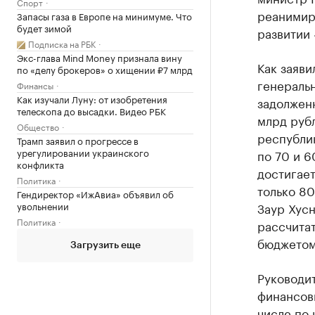
Спорт
реанимир
Запасы газа в Европе на минимуме. Что
будет зимой
развитии 
Подписка на РБК
Экс-глава Mind Money признала вину
Как заяв
по «делу брокеров» о хищении ₽7 млрд
генераль
Финансы
Как изучали Луну: от изобретения
задолженн
телескопа до высадки. Видео РБК
млрд рубл
Общество
республи
Трамп заявил о прогрессе в
урегулировании украинского
по 70 и 6
конфликта
достигает
Политика
только 80
Гендиректор «ИжАвиа» объявил об
увольнении
Заур Хус
Политика
рассчита
бюджетом
Загрузить еще
Руководит
финансовы
числе по