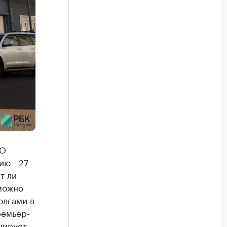
АО
ию - 27
т ли
можно
олгами в
ремьер-
нирует