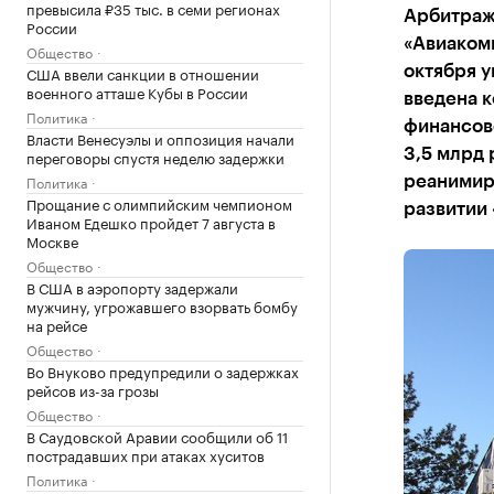
превысила ₽35 тыс. в семи регионах
Арбитраж
России
«Авиакомп
Общество
США ввели санкции в отношении
октября 
военного атташе Кубы в России
введена 
Политика
финансово
Власти Венесуэлы и оппозиция начали
3,5 млрд 
переговоры спустя неделю задержки
Политика
реанимир
Прощание с олимпийским чемпионом
развитии 
Иваном Едешко пройдет 7 августа в
Москве
Общество
В США в аэропорту задержали
мужчину, угрожавшего взорвать бомбу
на рейсе
Общество
Во Внуково предупредили о задержках
рейсов из-за грозы
Общество
В Саудовской Аравии сообщили об 11
пострадавших при атаках хуситов
Политика