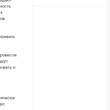
ность
 к
ов.
тривать
провести
удут
овать о
тически
арс