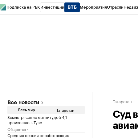
Подписка на РБК
Инвестиции
Мероприятия
Отрасли
Недви
РБК Life
Тренды
Визионеры
Национальные проекты
Город
Стиль
Кр
Спецпроекты СПб
Конференции СПб
Спецпроекты
Проверка конт
Татарстан
Все новости
Татарстан
Весь мир
Суд 
Землетрясение магнитудой 4,1
произошло в Туве
авиа
Общество
Средняя пенсия неработающих