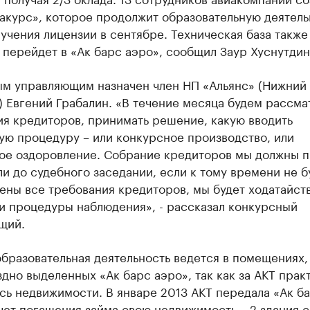
акурс», которое продолжит образовательную деятель
учения лицензии в сентябре. Техническая база также
перейдет в «Ак барс аэро», сообщил Заур Хуснутдин
м управляющим назначен член НП «Альянс» (Нижний
 Евгений Грабалин. «В течение месяца будем рассма
ия кредиторов, принимать решение, какую вводить
ую процедуру – или конкурсное производство, или
ое оздоровление. Собрание кредиторов мы должны 
ли до судебного заседании, если к тому времени не б
ны все требования кредиторов, мы будет ходатайств
и процедуры наблюдения», - рассказал конкурсный
щий.
бразовательная деятельность ведется в помещениях,
дно выделенных «Ак барс аэро», так как за АКТ прак
сь недвижимости. В январе 2013 АКТ передала «Ак б
чет погашения займа свою недвижимость – 2 здания с