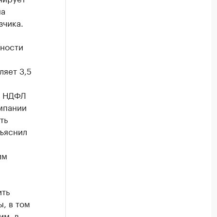
на
зчика.
нности
ляет 3,5
о НДФЛ
омпании
ть
бъяснил
им
ить
, в том
им, в