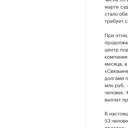
марте суд
стало обе
требует с
При этом
продолжае
центр по
компании 
месяца, в
«Связьин
долгами п
млн руб. 
человек. 
выплат пр
В настоящ
53 челове
простое»,