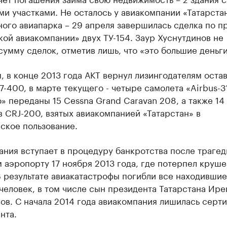
и участками. Не осталось у авиакомпании «Татарста
ого авиапарка – 29 апреля завершилась сделка по п
ой авиакомпании» двух ТУ-154. Заур Хуснутдинов не
умму сделок, отметив лишь, что «это большие деньги
 в конце 2013 года АКТ вернул лизингодателям оста
7-400, в марте текущего - четыре самолета «Airbus-3
» переданы 15 Cessna Grand Caravan 208, а также 14
 CRJ-200, взятых авиакомпанией «Татарстан» в
ское пользование.
ния вступает в процедуру банкротства после трагед
 аэропорту 17 ноября 2013 года, где потерпел круш
В результате авиакатастрофы погибли все находившие
человек, в том числе сын президента Татарстана Ире
ов. С начала 2014 года авиакомпания лишилась серт
нта.