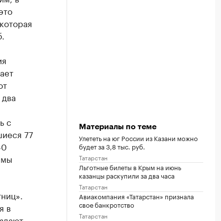
это
 которая
.
ия
ает
от
 два
ь с
Материалы по теме
шиеся 77
Улететь на юг России из Казани можно
40
будет за 3,8 тыс. руб.
ммы
Татарстан
Льготные билеты в Крым на июнь
казанцы раскупили за два часа
Татарстан
тниц».
Авиакомпания «Татарстан» признала
свое банкротство
я в
Татарстан
оздают