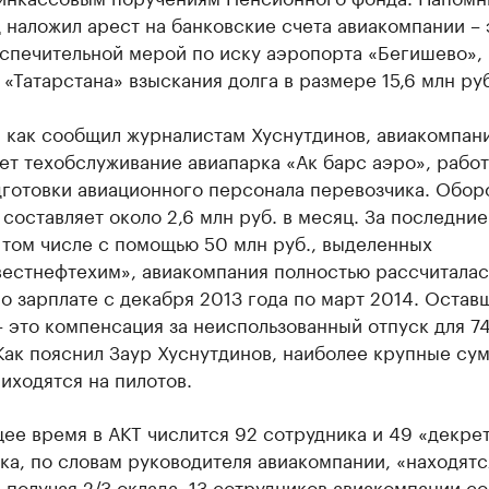
 наложил арест на банковские счета авиакомпании – 
спечительной мерой по иску аэропорта «Бегишево»,
 «Татарстана» взыскания долга в размере 15,6 млн руб
, как сообщил журналистам Хуснутдинов, авиакомпан
т техобслуживание авиапарка «Ак барс аэро», работ
дготовки авиационного персонала перевозчика. Обор
составляет около 2,6 млн руб. в месяц. За последние
 том числе с помощью 50 млн руб., выделенных
вестнефтехим», авиакомпания полностью рассчиталас
о зарплате с декабря 2013 года по март 2014. Остав
– это компенсация за неиспользованный отпуск для 7
Как пояснил Заур Хуснутдинов, наиболее крупные су
иходятся на пилотов.
ее время в АКТ числится 92 сотрудника и 49 «декре
ка, по словам руководителя авиакомпании, «находятс
 получая 2/3 оклада. 13 сотрудников авиакомпании с