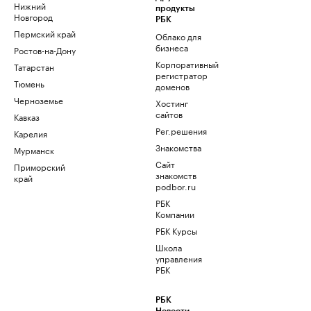
Нижний
продукты
Новгород
РБК
Пермский край
Облако для
бизнеса
Ростов-на-Дону
Корпоративный
Татарстан
регистратор
Тюмень
доменов
Черноземье
Хостинг
сайтов
Кавказ
Рег.решения
Карелия
Знакомства
Мурманск
Сайт
Приморский
знакомств
край
podbor.ru
РБК
Компании
РБК Курсы
Школа
управления
РБК
РБК