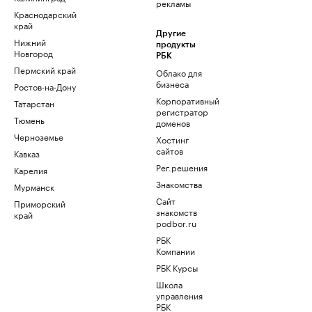
рекламы
Краснодарский
край
Другие
Нижний
продукты
Новгород
РБК
Пермский край
Облако для
бизнеса
Ростов-на-Дону
Корпоративный
Татарстан
регистратор
Тюмень
доменов
Черноземье
Хостинг
сайтов
Кавказ
Рег.решения
Карелия
Знакомства
Мурманск
Сайт
Приморский
знакомств
край
podbor.ru
РБК
Компании
РБК Курсы
Школа
управления
РБК