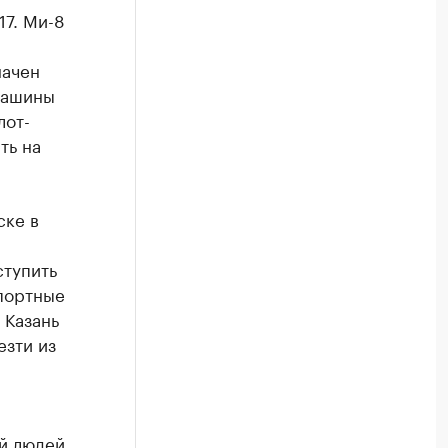
17. Ми-8
начен
машины
лот-
ть на
ске в
ступить
портные
 Казань
езти из
й людей.