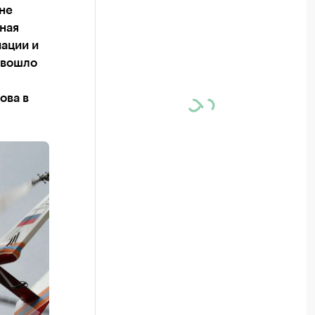
не
ная
мации и
 вошло
ова в