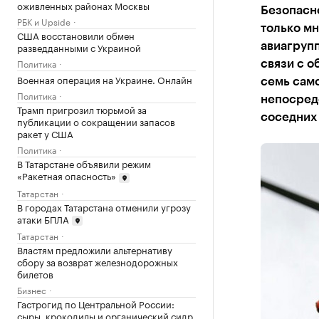
оживленных районах Москвы
Безопасно
РБК и Upside
только мн
США восстановили обмен
разведданными с Украиной
авиагрупп
Политика
связи с о
Военная операция на Украине. Онлайн
семь само
Политика
непосред
Трамп пригрозил тюрьмой за
соседних 
публикации о сокращении запасов
ракет у США
Политика
В Татарстане объявили режим
«Ракетная опасность»
Татарстан
В городах Татарстана отменили угрозу
атаки БПЛА
Татарстан
Властям предложили альтернативу
сбору за возврат железнодорожных
билетов
Бизнес
Гастрогид по Центральной России:
сыры, крокодилы и органический сидр