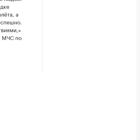
адке
лёта, а
успешно.
твиями,»
У МЧС по