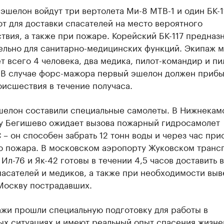
эшелон войдут три вертолета Ми-8 МТВ-1 и один БК-1
т для доставки спасателей на место вероятного
вия, а также при пожаре. Корейский БК-117 предназ
ельно для санитарно-медицинских функций. Экипаж 
т всего 4 человека, два медика, пилот-командир и пи
 В случае форс-мажора первый эшелон должен прибы
исшествия в течение получаса.
шелон составили специальные самолеты. В Нижнекам
у Бегишево ожидает вызова пожарный гидросамолет
– он способен забрать 12 тонн воды и через час при
ю пожара. В московском аэропорту Жуковском транс
Ил-76 и Як-42 готовы в течении 4,5 часов доставить в
асателей и медиков, а также при необходимости выв
 Москву пострадавших.
ажи прошли специальную подготовку для работы в
ых ситуациях и имеют реальный опыт спасения жизне