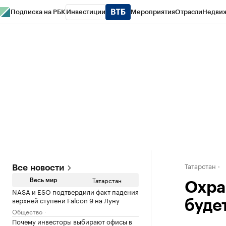
Подписка на РБК
Инвестиции
Мероприятия
Отрасли
Недви
РБК Life
Тренды
Визионеры
Национальные проекты
Город
Стиль
Кр
Спецпроекты СПб
Конференции СПб
Спецпроекты
Проверка конт
Татарстан
Все новости
Татарстан
Весь мир
Охра
NASA и ESO подтвердили факт падения
верхней ступени Falcon 9 на Луну
буде
Общество
Почему инвесторы выбирают офисы в