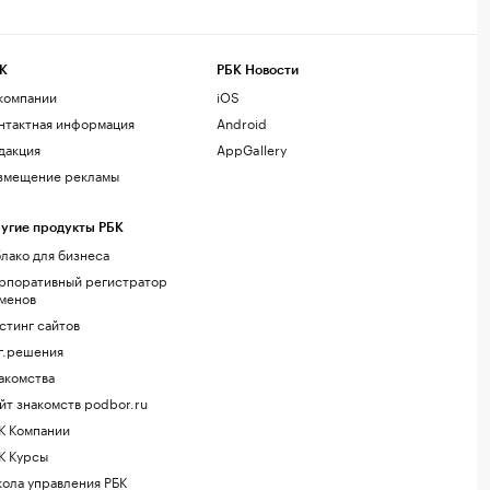
К
РБК Новости
компании
iOS
нтактная информация
Android
дакция
AppGallery
змещение рекламы
угие продукты РБК
лако для бизнеса
рпоративный регистратор
менов
стинг сайтов
г.решения
акомства
йт знакомств podbor.ru
К Компании
К Курсы
ола управления РБК