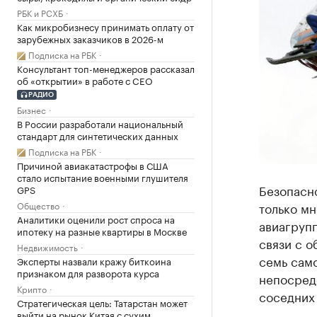
РБК и РСХБ
Как микробизнесу принимать оплату от
зарубежных заказчиков в 2026-м
Подписка на РБК
Консультант топ-менеджеров рассказал
об «открытии» в работе с CEO
РАДИО
Бизнес
В России разработали национальный
стандарт для синтетических данных
Подписка на РБК
Причиной авиакатастрофы в США
стало испытание военными глушителя
Безопасно
GPS
Общество
только мн
Аналитики оценили рост спроса на
авиагрупп
ипотеку на разные квартиры в Москве
связи с 
Недвижимость
семь само
Эксперты назвали кражу биткоина
признаком для разворота курса
непосред
Крипто
соседних
Стратегическая цель: Татарстан может
выйти на рынок Китая с сухим