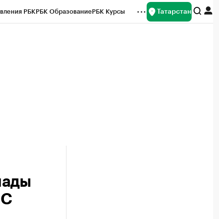
Татарстан
вления РБК
РБК Образование
РБК Курсы
рейтинги
Франшизы
Газета
ок наличной валюты
иады
ЧС