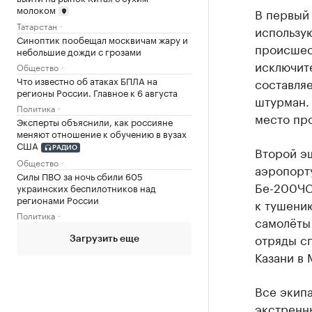
молоком
В первый 
Татарстан
использую
Синоптик пообещал москвичам жару и
происшест
небольшие дожди с грозами
исключит
Общество
Что известно об атаках БПЛА на
составляе
регионы России. Главное к 6 августа
штурман.
Политика
место про
Эксперты объяснили, как россияне
меняют отношение к обучению в вузах
США
Второй э
РАДИО
Общество
аэропорт
Силы ПВО за ночь сбили 605
Бе-200ЧС 
украинских беспилотников над
регионами России
к тушени
Политика
самолёты 
отряды сп
Загрузить еще
Казани в
Все экип
экстренн