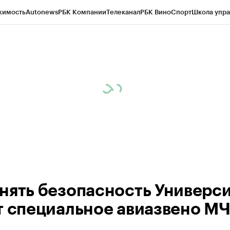
жимость
Autonews
РБК Компании
Телеканал
РБК Вино
Спорт
Школа упра
ипто
РБК Бизнес-среда
Дискуссионный клуб
Исследования
Кредитные 
рагентов
Политика
Экономика
Бизнес
Технологии и медиа
Финансы
Рын
нять безопасность Универс
т специальное авиазвено М