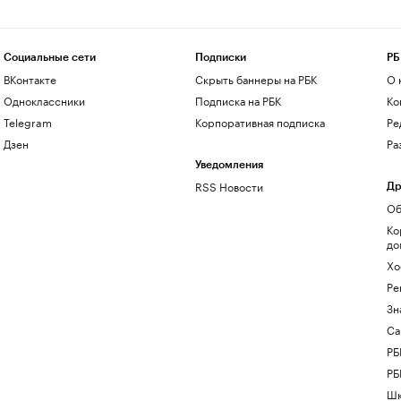
Социальные сети
Подписки
РБ
ВКонтакте
Скрыть баннеры на РБК
О 
Одноклассники
Подписка на РБК
Ко
Telegram
Корпоративная подписка
Ре
Дзен
Ра
Уведомления
RSS Новости
Др
Об
Ко
до
Хо
Ре
Зн
Са
РБ
РБ
Шк