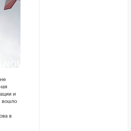
 не
ная
ации и
е вошло
ова в