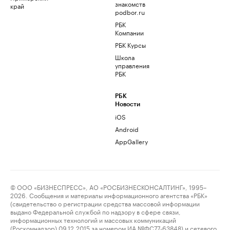
знакомств
край
podbor.ru
РБК
Компании
РБК Курсы
Школа
управления
РБК
РБК
Новости
iOS
Android
AppGallery
© ООО «БИЗНЕСПРЕСС», АО «РОСБИЗНЕСКОНСАЛТИНГ», 1995–
2026. Сообщения и материалы информационного агентства «РБК»
(свидетельство о регистрации средства массовой информации
выдано Федеральной службой по надзору в сфере связи,
информационных технологий и массовых коммуникаций
(Роскомнадзор) 09.12.2015 за номером ИА №ФС77-63848) и сетевого