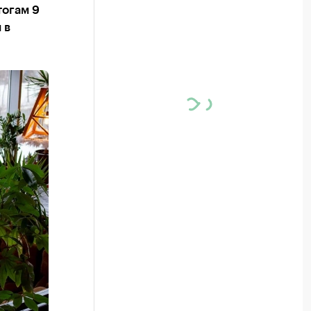
тогам 9
 в