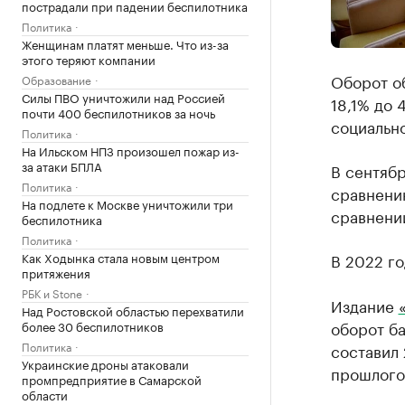
пострадали при падении беспилотника
Политика
Женщинам платят меньше. Что из-за
этого теряют компании
Оборот об
Образование
Силы ПВО уничтожили над Россией
18,1% до 
почти 400 беспилотников за ночь
социальн
Политика
На Ильском НПЗ произошел пожар из-
за атаки БПЛА
В сентябр
Политика
сравнению
На подлете к Москве уничтожили три
сравнении
беспилотника
Политика
Как Ходынка стала новым центром
В 2022 го
притяжения
РБК и Stone
Издание
Над Ростовской областью перехватили
оборот б
более 30 беспилотников
Политика
составил 
Украинские дроны атаковали
прошлого
промпредприятие в Самарской
области