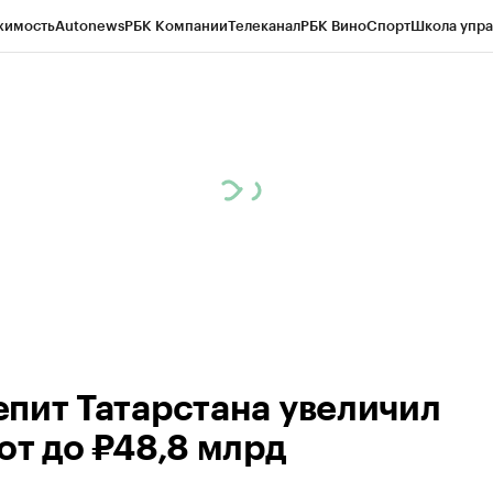
жимость
Autonews
РБК Компании
Телеканал
РБК Вино
Спорт
Школа упра
ипто
РБК Бизнес-среда
Дискуссионный клуб
Исследования
Кредитные 
рагентов
Политика
Экономика
Бизнес
Технологии и медиа
Финансы
Рын
пит Татарстана увеличил
от до ₽48,8 млрд