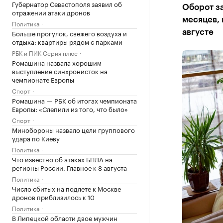
Губернатор Севастополя заявил об
Оборот за
отражении атаки дронов
месяцев, 
Политика
Больше прогулок, свежего воздуха и
августе
отдыха: квартиры рядом с парками
РБК и ПИК Серия плюс
Ромашина назвала хорошим
выступление синхронисток на
чемпионате Европы
Спорт
Ромашина — РБК об итогах чемпионата
Европы: «Слепили из того, что было»
Спорт
Минобороны назвало цели группового
удара по Киеву
Политика
Что известно об атаках БПЛА на
регионы России. Главное к 8 августа
Политика
Число сбитых на подлете к Москве
дронов приблизилось к 10
Политика
В Липецкой области двое мужчин