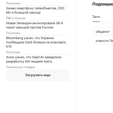
Политика
Подпиши
Зачем смартфону телеобъектив, 200
Мп и большой сенсор
Теги
РБК и Huawei
Новая Зеландия анонсировала 36-й
пакет санкций против России
общепит
Политика
Bloomberg узнал, что Украина
новости Та
пообещала США больше не атаковать
КТК
Политика
Axios узнал, что OpenAI замедлила
разработку ИИ-модели Astra
Технологии и медиа
Загрузить еще