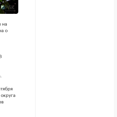
 на
на о
В
.
нтября
 округа
ев