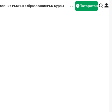
Татарстан
вления РБК
РБК Образование
РБК Курсы
рейтинги
Франшизы
Газета
ок наличной валюты