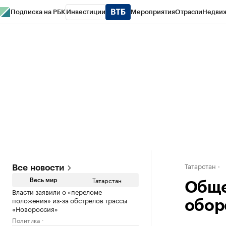
Подписка на РБК
Инвестиции
Мероприятия
Отрасли
Недви
РБК Life
Тренды
Визионеры
Национальные проекты
Город
Стиль
Кр
Спецпроекты СПб
Конференции СПб
Спецпроекты
Проверка конт
Татарстан
Все новости
Татарстан
Весь мир
Обще
Власти заявили о «переломе
положения» из-за обстрелов трассы
обор
«Новороссия»
Политика