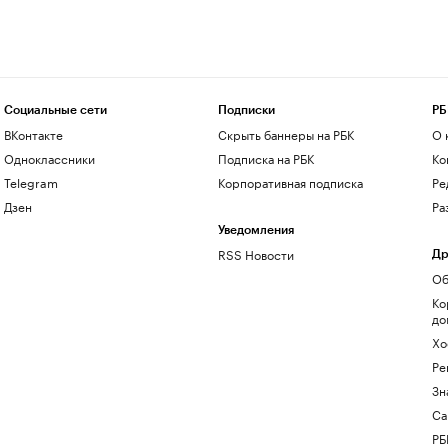
Социальные сети
Подписки
РБ
ВКонтакте
Скрыть баннеры на РБК
О 
Одноклассники
Подписка на РБК
Ко
Telegram
Корпоративная подписка
Ре
Дзен
Ра
Уведомления
RSS Новости
Др
Об
Ко
до
Хо
Ре
Зн
Са
РБ