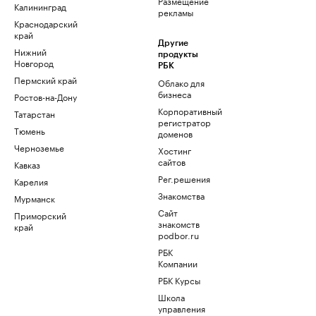
Размещение
Калининград
рекламы
Краснодарский
край
Другие
Нижний
продукты
Новгород
РБК
Пермский край
Облако для
бизнеса
Ростов-на-Дону
Корпоративный
Татарстан
регистратор
Тюмень
доменов
Черноземье
Хостинг
сайтов
Кавказ
Рег.решения
Карелия
Знакомства
Мурманск
Сайт
Приморский
знакомств
край
podbor.ru
РБК
Компании
РБК Курсы
Школа
управления