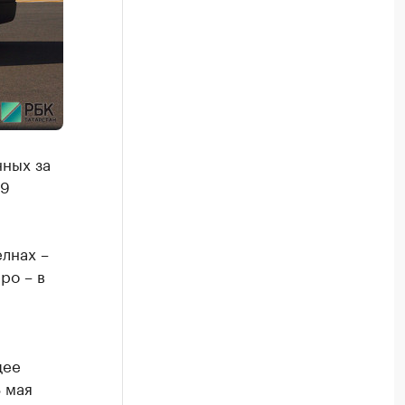
нных за
19
лнах –
ро – в
щее
 мая