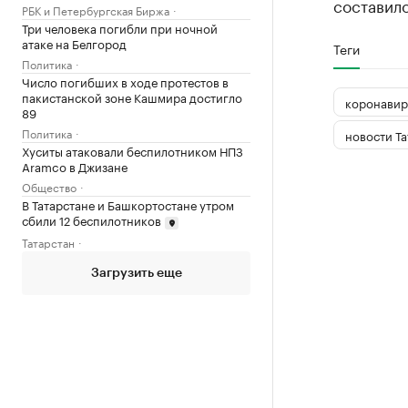
составило
РБК и Петербургская Биржа
Три человека погибли при ночной
атаке на Белгород
Теги
Политика
Число погибших в ходе протестов в
пакистанской зоне Кашмира достигло
коронавир
89
Политика
новости Та
Хуситы атаковали беспилотником НПЗ
Aramco в Джизане
Общество
В Татарстане и Башкортостане утром
сбили 12 беспилотников
Татарстан
Загрузить еще