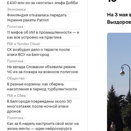
£430 млн из-за «могилы» эльфа Добби
Экономика
Финляндия отказалась передать
На 3 мая 
Украине ракеты Patriot
Выздорове
Политика
11 мифов об ИИ в промышленности — и
как все устроено на практике
РБК и Yandex Cloud
СК возбудил дело о теракте после
атаки ВСУ на Белгород
Политика
На западе Словакии объявили режим
ЧС из-за пожара на военном полигоне
Общество
В разные корзины: как сберечь
накопления в период турбулентности
РБК и Сбер
В Белгороде повреждены около 30
многоэтажек после ночной атаки
дронов
Политика
Как за 6 недель настроить свой мозг на
жизнь мечты — идеи нейрохирурга