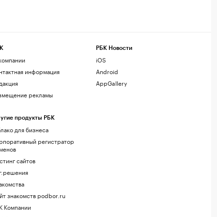
К
РБК Новости
компании
iOS
нтактная информация
Android
дакция
AppGallery
змещение рекламы
угие продукты РБК
лако для бизнеса
рпоративный регистратор
менов
стинг сайтов
г.решения
акомства
йт знакомств podbor.ru
К Компании