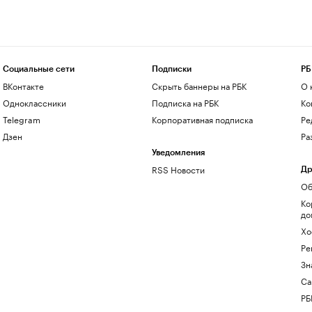
Социальные сети
Подписки
РБ
ВКонтакте
Скрыть баннеры на РБК
О 
Одноклассники
Подписка на РБК
Ко
Telegram
Корпоративная подписка
Ре
Дзен
Ра
Уведомления
RSS Новости
Др
Об
Ко
до
Хо
Ре
Зн
Са
РБ