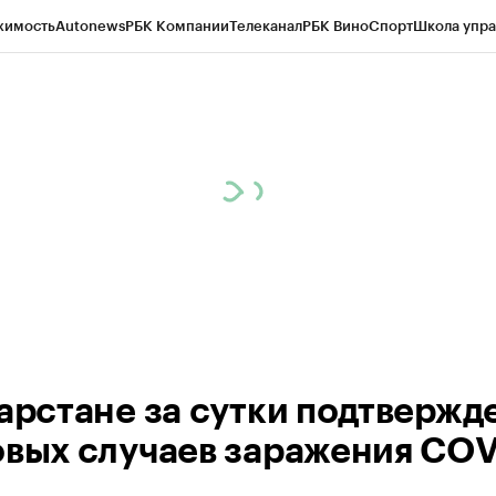
жимость
Autonews
РБК Компании
Телеканал
РБК Вино
Спорт
Школа упра
ипто
РБК Бизнес-среда
Дискуссионный клуб
Исследования
Кредитные 
рагентов
Политика
Экономика
Бизнес
Технологии и медиа
Финансы
Рын
тарстане за сутки подтвержд
овых случаев заражения COV