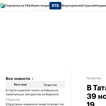
Подписка на РБК
Инвестиции
Мероприятия
Отрасли
Недви
РБК Life
Тренды
Визионеры
Национальные проекты
Город
Стиль
Кр
Спецпроекты СПб
Конференции СПб
Спецпроекты
Проверка конт
Татарстан
Все новости
Татарстан
Весь мир
В Та
В Сеуте оценили число оставшихся
нелегальных мигрантов из Марокко
39 н
Общество
В Британии изменили энергопроект на
19