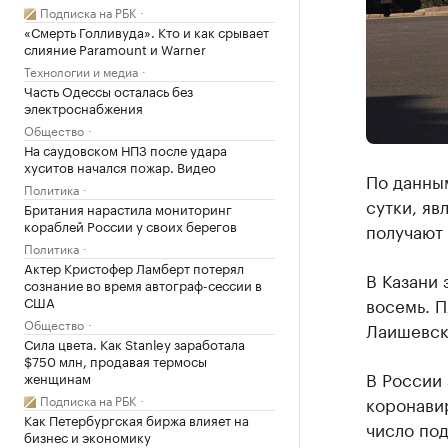
Подписка на РБК
«Смерть Голливуда». Кто и как срывает
слияние Paramount и Warner
Технологии и медиа
Часть Одессы осталась без
электроснабжения
Общество
На саудовском НПЗ после удара
хуситов начался пожар. Видео
По данным
Политика
сутки, яв
Британия нарастила мониторинг
кораблей России у своих берегов
получают 
Политика
Актер Кристофер Ламберт потерял
В Казани 
сознание во время автограф-сессии в
США
восемь. П
Общество
Лаишевско
Сила цвета. Как Stanley заработала
$750 млн, продавая термосы
В России 
женщинам
Подписка на РБК
коронави
Как Петербургская биржа влияет на
число под
бизнес и экономику