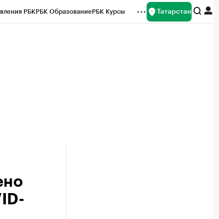
Татарстан
вления РБК
РБК Образование
РБК Курсы
рейтинги
Франшизы
Газета
ок наличной валюты
ено
ID-