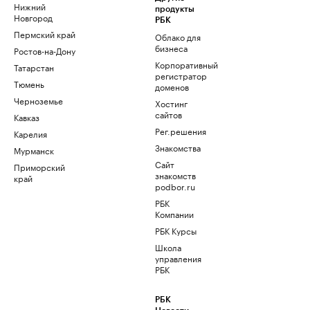
Нижний
продукты
Новгород
РБК
Пермский край
Облако для
бизнеса
Ростов-на-Дону
Корпоративный
Татарстан
регистратор
Тюмень
доменов
Черноземье
Хостинг
сайтов
Кавказ
Рег.решения
Карелия
Знакомства
Мурманск
Сайт
Приморский
знакомств
край
podbor.ru
РБК
Компании
РБК Курсы
Школа
управления
РБК
РБК