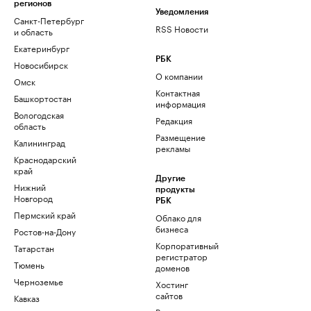
регионов
Уведомления
Санкт-Петербург
RSS Новости
и область
Екатеринбург
РБК
Новосибирск
О компании
Омск
Контактная
Башкортостан
информация
Вологодская
Редакция
область
Размещение
Калининград
рекламы
Краснодарский
край
Другие
Нижний
продукты
Новгород
РБК
Пермский край
Облако для
бизнеса
Ростов-на-Дону
Корпоративный
Татарстан
регистратор
Тюмень
доменов
Черноземье
Хостинг
сайтов
Кавказ