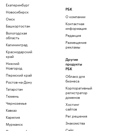
Екатеринбург
РБК
Новосибирск
О компании
Омск
Контактная
Башкортостан
информация
Вологодская
Редакция
область
Размещение
Калининград
рекламы
Краснодарский
край
Другие
Нижний
продукты
Новгород
РБК
Пермский край
Облако для
бизнеса
Ростов-на-Дону
Корпоративный
Татарстан
регистратор
Тюмень
доменов
Черноземье
Хостинг
сайтов
Кавказ
Рег.решения
Карелия
Знакомства
Мурманск
Сайт
Приморский