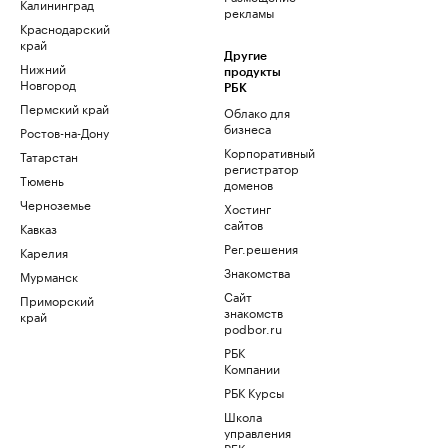
Калининград
рекламы
Краснодарский
край
Другие
Нижний
продукты
Новгород
РБК
Пермский край
Облако для
бизнеса
Ростов-на-Дону
Корпоративный
Татарстан
регистратор
Тюмень
доменов
Черноземье
Хостинг
сайтов
Кавказ
Рег.решения
Карелия
Знакомства
Мурманск
Сайт
Приморский
знакомств
край
podbor.ru
РБК
Компании
РБК Курсы
Школа
управления
РБК