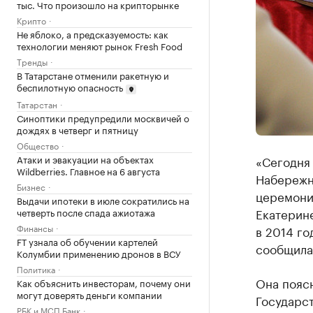
тыс. Что произошло на крипторынке
Крипто
Не яблоко, а предсказуемость: как
технологии меняют рынок Fresh Food
Тренды
В Татарстане отменили ракетную и
беспилотную опасность
Татарстан
Синоптики предупредили москвичей о
дождях в четверг и пятницу
Общество
Атаки и эвакуации на объектах
«Сегодня 
Wildberries. Главное на 6 августа
Набережн
Бизнес
церемони
Выдачи ипотеки в июле сократились на
Екатерин
четверть после спада ажиотажа
Финансы
в 2014 го
FT узнала об обучении картелей
сообщила
Колумбии применению дронов в ВСУ
Политика
Она поясн
Как объяснить инвесторам, почему они
могут доверять деньги компании
Государс
РБК и МСП Банк