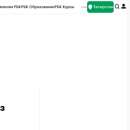
Татарстан
вления РБК
РБК Образование
РБК Курсы
рейтинги
Франшизы
Газета
ок наличной валюты
з