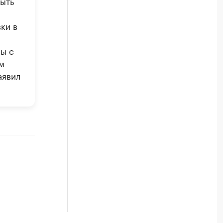
быть
ки в
мы с
м
аявил