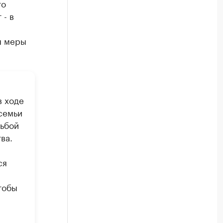
то
 - в
я меры
в ходе
семьи
сьбой
ва.
ся
тобы