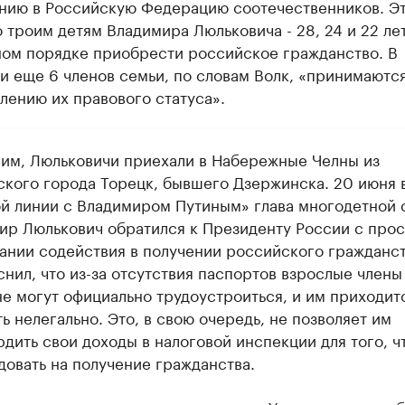
нию в Российскую Федерацию соотечественников. Э
 троим детям Владимира Люльковича - 28, 24 и 22 лет
ом порядке приобрести российское гражданство. В
и еще 6 членов семьи, по словам Волк, «принимаютс
лению их правового статуса».
им, Люльковичи приехали в Набережные Челны из
ского города Торецк, бывшего Дзержинска. 20 июня 
й линии с Владимиром Путиным» глава многодетной 
ир Люлькович обратился к Президенту России с про
зании содействия в получении российского гражданст
нил, что из-за отсутствия паспортов взрослые члены
не могут официально трудоустроиться, и им приходит
ь нелегально. Это, в свою очередь, не позволяет им
рдить свои доходы в налоговой инспекции для того, ч
довать на получение гражданства.