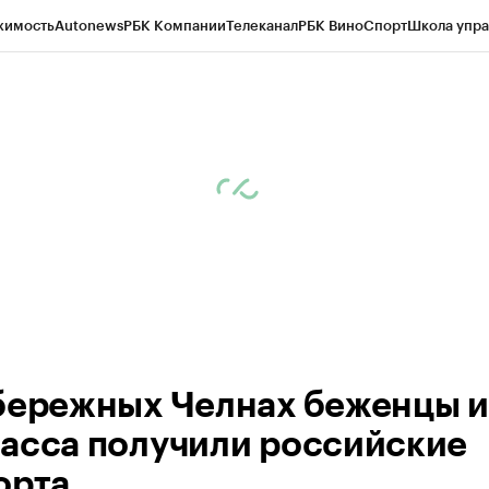
жимость
Autonews
РБК Компании
Телеканал
РБК Вино
Спорт
Школа упра
ипто
РБК Бизнес-среда
Дискуссионный клуб
Исследования
Кредитные 
рагентов
Политика
Экономика
Бизнес
Технологии и медиа
Финансы
Рын
бережных Челнах беженцы и
асса получили российские
орта