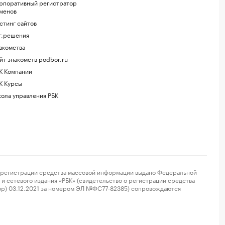
рпоративный регистратор
менов
стинг сайтов
г.решения
акомства
йт знакомств podbor.ru
К Компании
К Курсы
ола управления РБК
регистрации средства массовой информации выдано Федеральной
и сетевого издания «РБК» (свидетельство о регистрации средства
ор) 03.12.2021 за номером ЭЛ №ФС77-82385) сопровождаются