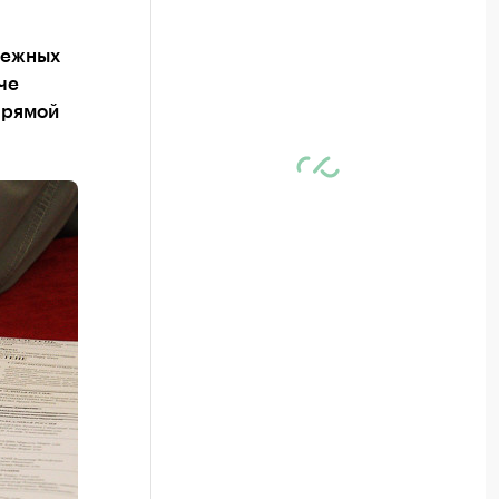
режных
че
Прямой