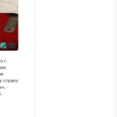
о г.
ная
ии
у страну
», -
.