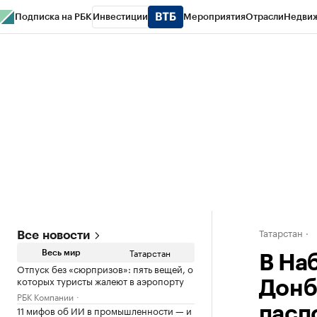
Подписка на РБК
Инвестиции
Мероприятия
Отрасли
Недви
РБК Life
Тренды
Визионеры
Национальные проекты
Город
Стиль
Кр
Спецпроекты СПб
Конференции СПб
Спецпроекты
Проверка конт
Татарстан
Все новости
Татарстан
Весь мир
В На
Отпуск без «сюрпризов»: пять вещей, о
которых туристы жалеют в аэропорту
Донб
РБК Компании
11 мифов об ИИ в промышленности — и
пасп