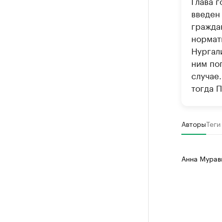
Глава г
введен
гражда
нормат
Нургал
ним по
случае.
тогда П
Авторы
Теги
Анна Мурав