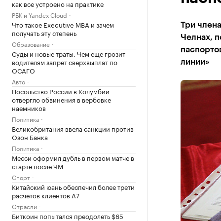
как все устроено на практике
РБК и Yandex Cloud
Что такое Executive MBA и зачем
Три член
получать эту степень
Челнах, п
Образование
паспортов
Суды и новые траты. Чем еще грозит
водителям запрет сверхвыплат по
линии»
ОСАГО
Авто
Посольство России в Колумбии
отвергло обвинения в вербовке
наемников
Политика
Великобритания ввела санкции против
Озон Банка
Политика
Месси оформил дубль в первом матче в
старте после ЧМ
Спорт
Китайский юань обеспечил более трети
расчетов клиентов А7
Отрасли
Биткоин попытался преодолеть $65