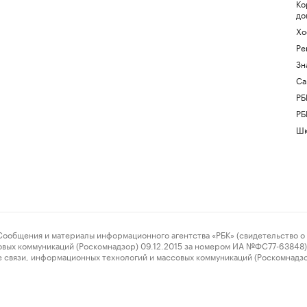
Ко
до
Хо
Ре
Зн
Са
РБ
РБ
Шк
ения и материалы информационного агентства «РБК» (свидетельство о 
овых коммуникаций (Роскомнадзор) 09.12.2015 за номером ИА №ФС77-63848) 
 связи, информационных технологий и массовых коммуникаций (Роскомнадз