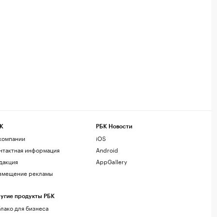
К
РБК Новости
компании
iOS
нтактная информация
Android
дакция
AppGallery
змещение рекламы
угие продукты РБК
лако для бизнеса