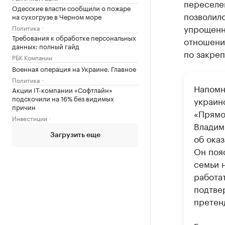
переселе
Одесские власти сообщили о пожаре
позволило
на сухогрузе в Черном море
упрощенн
Политика
Требования к обработке персональных
отношени
данных: полный гайд
по закреп
РБК Компании
Военная операция на Украине. Главное
Политика
Напомн
Акции IT-компании «Софтлайн»
подскочили на 16% без видимых
украин
причин
«Прямо
Инвестиции
Владим
Загрузить еще
об ока
Он пояс
семьи 
работат
подтве
претен