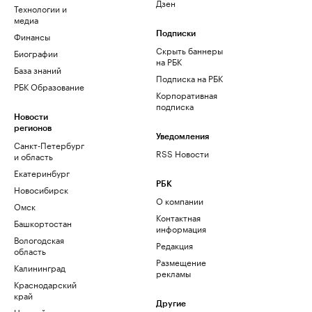
Дзен
Технологии и
медиа
Финансы
Подписки
Скрыть баннеры
Биографии
на РБК
База знаний
Подписка на РБК
РБК Образование
Корпоративная
подписка
Новости
регионов
Уведомления
Санкт-Петербург
RSS Новости
и область
Екатеринбург
РБК
Новосибирск
О компании
Омск
Контактная
Башкортостан
информация
Вологодская
Редакция
область
Размещение
Калининград
рекламы
Краснодарский
край
Другие
Нижний