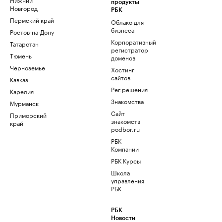
продукты
Новгород
РБК
Пермский край
Облако для
бизнеса
Ростов-на-Дону
Корпоративный
Татарстан
регистратор
Тюмень
доменов
Черноземье
Хостинг
сайтов
Кавказ
Рег.решения
Карелия
Знакомства
Мурманск
Сайт
Приморский
знакомств
край
podbor.ru
РБК
Компании
РБК Курсы
Школа
управления
РБК
РБК
Новости