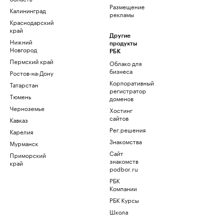
Размещение
Калининград
рекламы
Краснодарский
край
Другие
Нижний
продукты
Новгород
РБК
Пермский край
Облако для
бизнеса
Ростов-на-Дону
Корпоративный
Татарстан
регистратор
Тюмень
доменов
Черноземье
Хостинг
сайтов
Кавказ
Рег.решения
Карелия
Знакомства
Мурманск
Сайт
Приморский
знакомств
край
podbor.ru
РБК
Компании
РБК Курсы
Школа