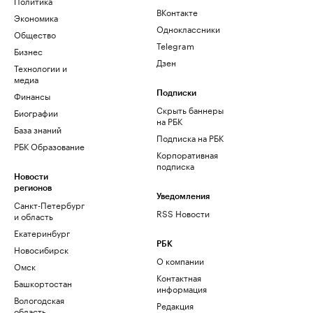
Политика
ВКонтакте
Экономика
Одноклассники
Общество
Telegram
Бизнес
Дзен
Технологии и
медиа
Финансы
Подписки
Скрыть баннеры
Биографии
на РБК
База знаний
Подписка на РБК
РБК Образование
Корпоративная
подписка
Новости
регионов
Уведомления
Санкт-Петербург
RSS Новости
и область
Екатеринбург
РБК
Новосибирск
О компании
Омск
Контактная
Башкортостан
информация
Вологодская
Редакция
область