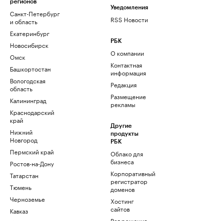
регионов
Уведомления
Санкт-Петербург
RSS Новости
и область
Екатеринбург
РБК
Новосибирск
О компании
Омск
Контактная
Башкортостан
информация
Вологодская
Редакция
область
Размещение
Калининград
рекламы
Краснодарский
край
Другие
Нижний
продукты
Новгород
РБК
Пермский край
Облако для
бизнеса
Ростов-на-Дону
Корпоративный
Татарстан
регистратор
Тюмень
доменов
Черноземье
Хостинг
сайтов
Кавказ
Рег.решения