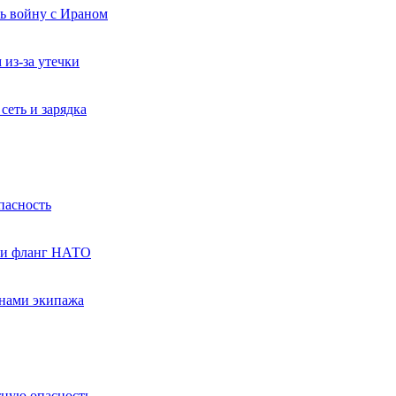
ь войну с Ираном
из-за утечки
сеть и зарядка
пасность
е и фланг НАТО
енами экипажа
тную опасность