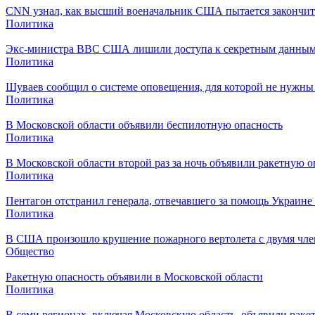
CNN узнал, как высший военачальник США пытается закончит
Политика
Экс-министра ВВС США лишили доступа к секретным данным 
Политика
Шуваев сообщил о системе оповещения, для которой не нужны 
Политика
В Московской области объявили беспилотную опасность
Политика
В Московской области второй раз за ночь объявили ракетную о
Политика
Пентагон отстранил генерала, отвечавшего за помощь Украин
Политика
В США произошло крушение пожарного вертолета с двумя чл
Общество
Ракетную опасность объявили в Московской области
Политика
В семи регионах, включая Московскую область, объявили раке