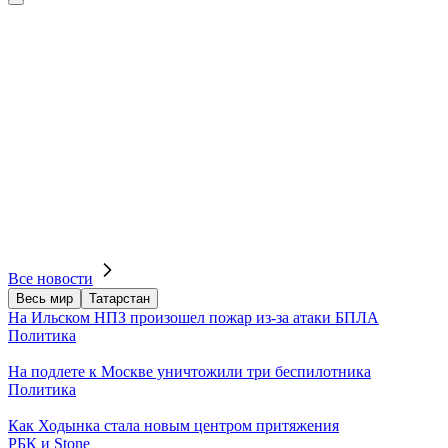
Все новости
Весь мир
Татарстан
На Ильском НПЗ произошел пожар из-за атаки БПЛА
Политика
На подлете к Москве уничтожили три беспилотника
Политика
Как Ходынка стала новым центром притяжения
РБК и Stone