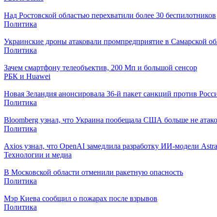
Над Ростовской областью перехватили более 30 беспилотников
Политика
Украинские дроны атаковали промпредприятие в Самарской об
Политика
Зачем смартфону телеобъектив, 200 Мп и большой сенсор
РБК и Huawei
Новая Зеландия анонсировала 36-й пакет санкций против Росс
Политика
Bloomberg узнал, что Украина пообещала США больше не атак
Политика
Axios узнал, что OpenAI замедлила разработку ИИ-модели Astr
Технологии и медиа
В Московской области отменили ракетную опасность
Политика
Мэр Киева сообщил о пожарах после взрывов
Политика