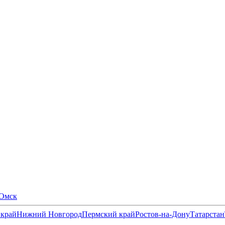
Омск
 край
Нижний Новгород
Пермский край
Ростов-на-Дону
Татарстан