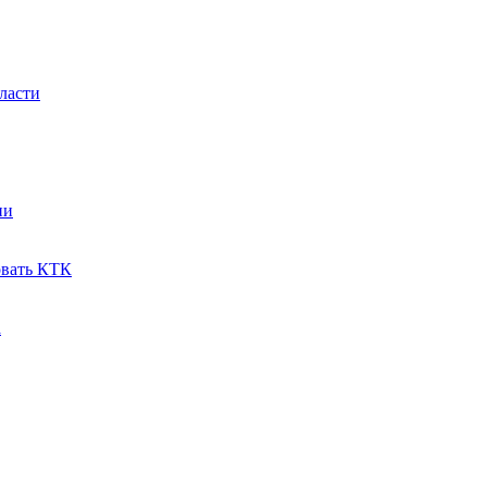
ласти
ии
овать КТК
a