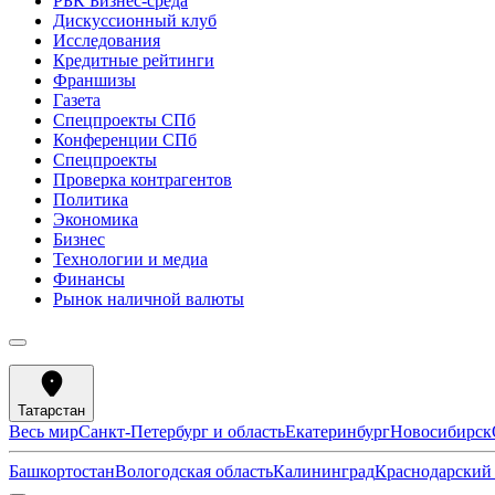
РБК Бизнес-среда
Дискуссионный клуб
Исследования
Кредитные рейтинги
Франшизы
Газета
Спецпроекты СПб
Конференции СПб
Спецпроекты
Проверка контрагентов
Политика
Экономика
Бизнес
Технологии и медиа
Финансы
Рынок наличной валюты
Татарстан
Весь мир
Санкт-Петербург и область
Екатеринбург
Новосибирск
Башкортостан
Вологодская область
Калининград
Краснодарский