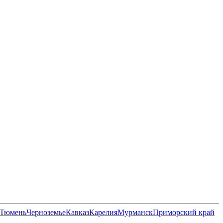
Тюмень
Черноземье
Кавказ
Карелия
Мурманск
Приморский край