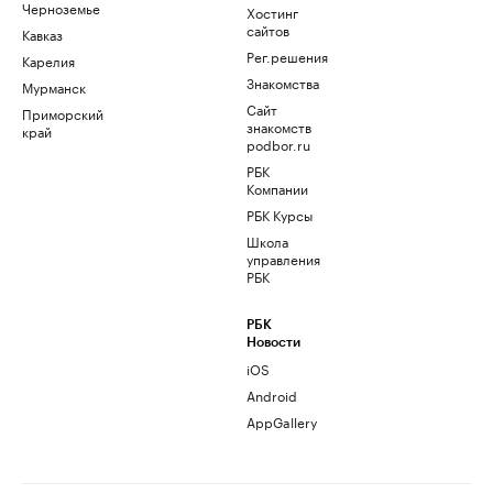
Черноземье
Хостинг
сайтов
Кавказ
Рег.решения
Карелия
Знакомства
Мурманск
Сайт
Приморский
знакомств
край
podbor.ru
РБК
Компании
РБК Курсы
Школа
управления
РБК
РБК
Новости
iOS
Android
AppGallery