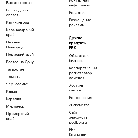
Башкортостан
информация
Вологодская
Редакция
область
Размещение
Калининград
рекламы
Краснодарский
край
Другие
Нижний
продукты
Новгород
РБК
Пермский край
Облако для
бизнеса
Ростов-на-Дону
Корпоративный
Татарстан
регистратор
Тюмень
доменов
Черноземье
Хостинг
сайтов
Кавказ
Рег.решения
Карелия
Знакомства
Мурманск
Сайт
Приморский
знакомств
край
podbor.ru
РБК
Компании