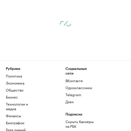
Рубрики
Социальные
сети
Политика
ВКонтакте
Экономика
Одноклассники
Общество
Telegram
Бизнес
Дзен
Технологии и
медиа
Финансы
Подписки
Скрыть баннеры
Биографии
на РБК
База знаний