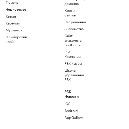
Тюмень
доменов
Черноземье
Хостинг
сайтов
Кавказ
Рег.решения
Карелия
Знакомства
Мурманск
Сайт
Приморский
знакомств
край
podbor.ru
РБК
Компании
РБК Курсы
Школа
управления
РБК
РБК
Новости
iOS
Android
AppGallery