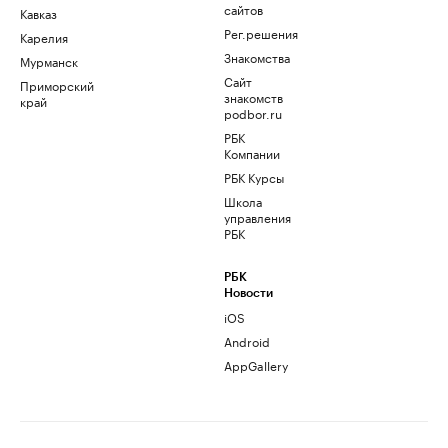
сайтов
Кавказ
Рег.решения
Карелия
Знакомства
Мурманск
Сайт
Приморский
знакомств
край
podbor.ru
РБК
Компании
РБК Курсы
Школа
управления
РБК
РБК
Новости
iOS
Android
AppGallery