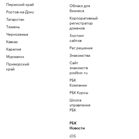
Пермский край
Облако для
бизнеса
Ростов-на-Дону
Корпоративный
Татарстан
регистратор
Тюмень
доменов
Черноземье
Хостинг
сайтов
Кавказ
Рег.решения
Карелия
Знакомства
Мурманск
Сайт
Приморский
знакомств
край
podbor.ru
РБК
Компании
РБК Курсы
Школа
управления
РБК
РБК
Новости
iOS