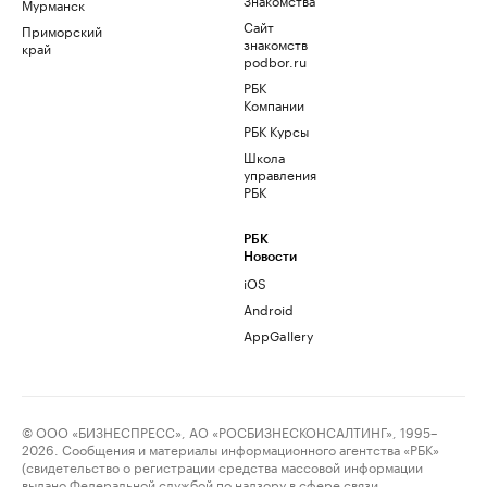
Мурманск
Сайт
Приморский
знакомств
край
podbor.ru
РБК
Компании
РБК Курсы
Школа
управления
РБК
РБК
Новости
iOS
Android
AppGallery
© ООО «БИЗНЕСПРЕСС», АО «РОСБИЗНЕСКОНСАЛТИНГ», 1995–
2026. Сообщения и материалы информационного агентства «РБК»
(свидетельство о регистрации средства массовой информации
выдано Федеральной службой по надзору в сфере связи,