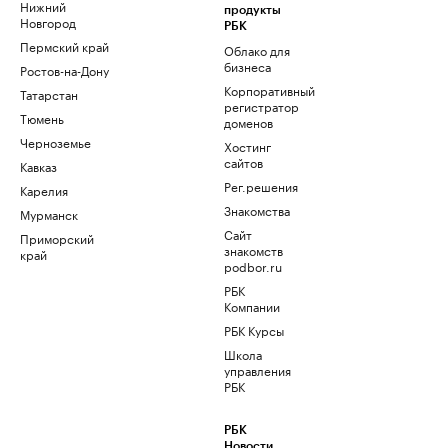
Нижний
продукты
Новгород
РБК
Пермский край
Облако для
бизнеса
Ростов-на-Дону
Корпоративный
Татарстан
регистратор
Тюмень
доменов
Черноземье
Хостинг
сайтов
Кавказ
Рег.решения
Карелия
Знакомства
Мурманск
Сайт
Приморский
знакомств
край
podbor.ru
РБК
Компании
РБК Курсы
Школа
управления
РБК
РБК
Новости