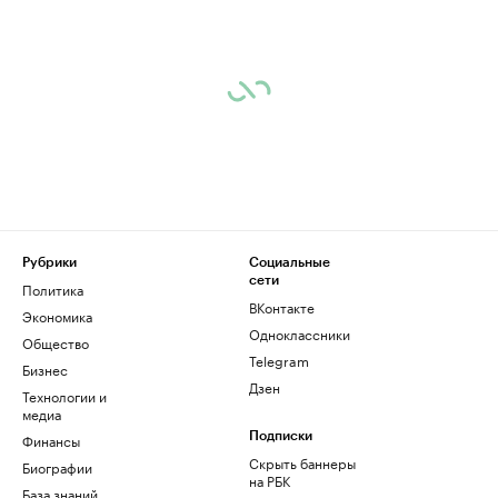
Рубрики
Социальные
сети
Политика
ВКонтакте
Экономика
Одноклассники
Общество
Telegram
Бизнес
Дзен
Технологии и
медиа
Финансы
Подписки
Скрыть баннеры
Биографии
на РБК
База знаний