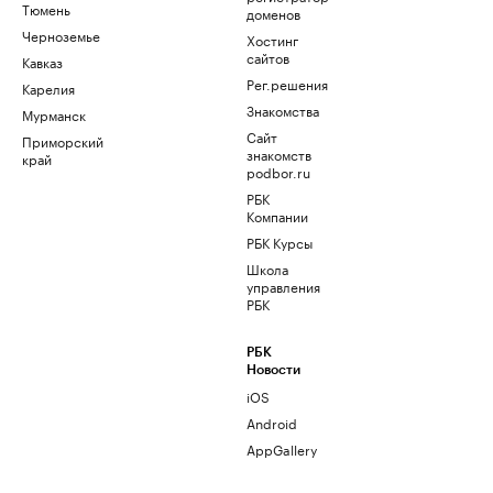
Тюмень
доменов
Черноземье
Хостинг
сайтов
Кавказ
Рег.решения
Карелия
Знакомства
Мурманск
Сайт
Приморский
знакомств
край
podbor.ru
РБК
Компании
РБК Курсы
Школа
управления
РБК
РБК
Новости
iOS
Android
AppGallery