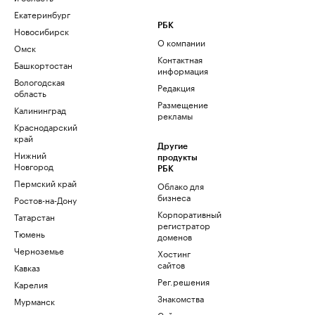
Екатеринбург
РБК
Новосибирск
О компании
Омск
Контактная
Башкортостан
информация
Вологодская
Редакция
область
Размещение
Калининград
рекламы
Краснодарский
край
Другие
Нижний
продукты
Новгород
РБК
Пермский край
Облако для
бизнеса
Ростов-на-Дону
Корпоративный
Татарстан
регистратор
Тюмень
доменов
Черноземье
Хостинг
сайтов
Кавказ
Рег.решения
Карелия
Знакомства
Мурманск
Сайт