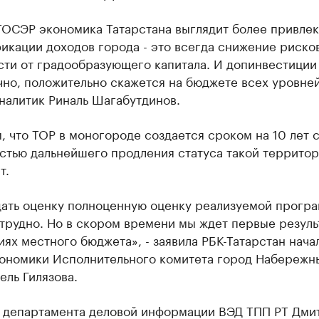
ТОСЭР экономика Татарстана выглядит более привлек
икации доходов города - это всегда снижение риско
ти от градообразующего капитала. И допинвестиции
чно, положительно скажется на бюджете всех уровней
налитик Риналь Шагабутдинов.
 что ТОР в моногороде создается сроком на 10 лет 
стью дальнейшего продления статуса такой террито
т.
дать оценку полноценную оценку реализуемой прогр
трудно. Но в скором времени мы ждет первые результ
ях местного бюджета», - заявила РБК-Татарстан нача
кономики Исполнительного комитета город Набережн
ель Гилязова.
 департамента деловой информации ВЭД ТПП РТ Дми