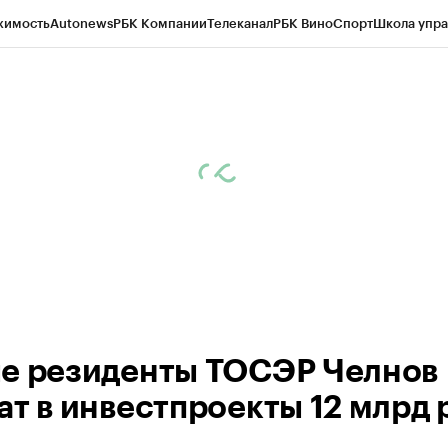
жимость
Autonews
РБК Компании
Телеканал
РБК Вино
Спорт
Школа упра
ипто
РБК Бизнес-среда
Дискуссионный клуб
Исследования
Кредитные 
рагентов
Политика
Экономика
Бизнес
Технологии и медиа
Финансы
Рын
е резиденты ТОСЭР Челнов
ат в инвестпроекты 12 млрд 