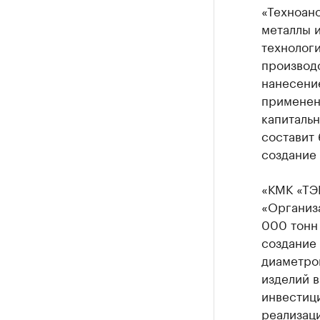
«Техноан
металлы 
технолог
производс
нанесени
применен
капиталь
составит 
создание 
«КМК «ТЭ
«Организ
000 тонн 
создание 
диаметром
изделий в
инвестици
реализац