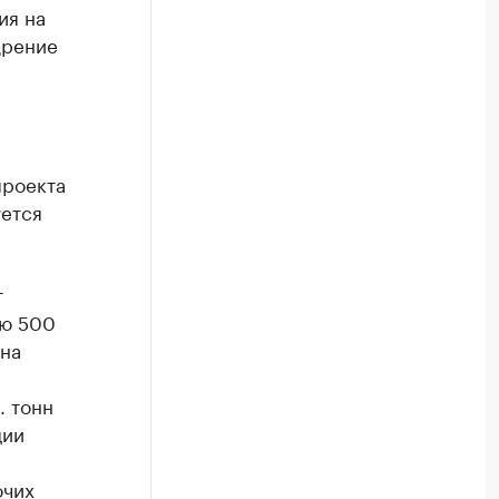
ия на
дрение
проекта
уется
т
ью 500
 на
. тонн
ции
очих