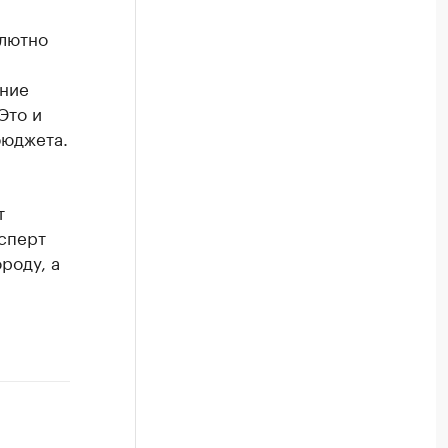
олютно
ение
Это и
бюджета.
т
ксперт
роду, а