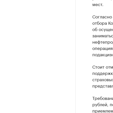
мест.
Согласно
отбора К
об осуще
занимать
нефтепрод
операция
подакцизн
Стоит от
поддержк
страховы
представл
Требовани
рублей, п
приемлемы