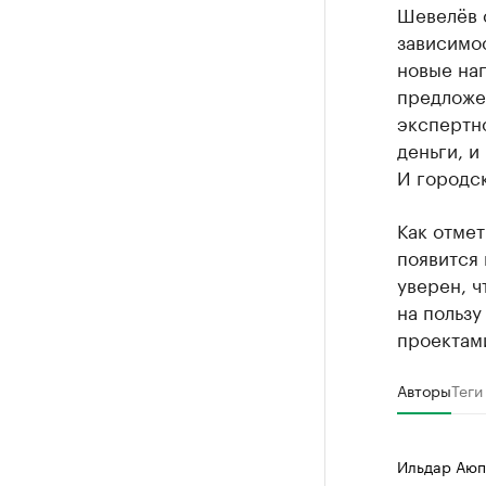
Шевелёв с
зависимо
новые нап
предложен
экспертн
деньги, и
И городск
Как отме
появится 
уверен, ч
на пользу
проектами
Авторы
Теги
Ильдар Аюп