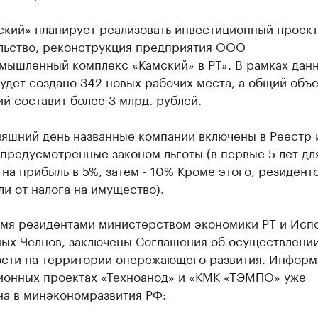
ский» планирует реализовать инвестиционный проект
льство, реконструкция предприятия ООО
мышленный комплекс «Камский» в РТ». В рамках дан
удет создано 342 новых рабочих места, а общий объ
й составит более 3 млрд. рублей.
няшний день названные компании включены в Реестр 
предусмотренные законом льготы (в первые 5 лет дл
 на прибыль в 5%, затем - 10% Кроме этого, резидент
и от налога на имущество).
умя резидентами министерством экономики РТ и Исп
ых Челнов, заключены Соглашения об осуществлени
ости на территории опережающего развития. Информ
ионных проектах «Техноанод» и «КМК «ТЭМПО» уже
на в минэкономразвития РФ: