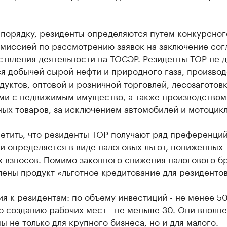
 порядку, резиденты определяются путем конкурсног
омиссией по рассмотрению заявок на заключение со
ствления деятельности на ТОСЭР. Резиденты ТОР не 
ся добычей сырой нефти и природного газа, произво
уктов, оптовой и розничной торговлей, лесозаготовк
ми с недвижимым имущество, а также производством
ых товаров, за исключением автомобилей и мотоцикл
метить, что резиденты ТОР получают ряд преференци
и определяется в виде налоговых льгот, пониженных
х взносов. Помимо законного снижения налогового б
ены продукт «льготное кредитование для резидентов
я к резидентам: по объему инвестиций - не менее 5
о созданию рабочих мест - не меньше 30. Они вполне
 не только для крупного бизнеса, но и для малого.