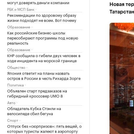
могут доверять деньги компании
Новая тер
РБК и МСП Банк
Татарстан
Рекомендации по здоровому образу
жизни подходят не всем. Вот почему
Образование
Как российские бизнес-школы
пересобирают программы под новую
реальность
Образование
КНР сообщила о гибели двух человек в
ходе инцидента на морской границе
Общество
Япония ответит на планы назвать
остров в России в честь Рихарда Зорге
Политика
Объявлен старт предзаказов на
гибридный кроссовер UMO 8
Авто
Обладатель Кубка Стэнли на
велосипеде сбил бегуна
Спорт
Отпуск без «сюрпризов»: пять вещей, о
которых туристы жалеют в аэропорту