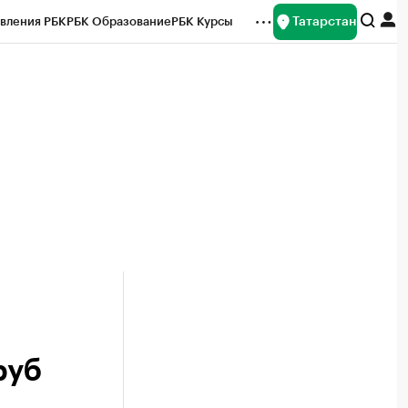
Татарстан
вления РБК
РБК Образование
РБК Курсы
рейтинги
Франшизы
Газета
ок наличной валюты
руб