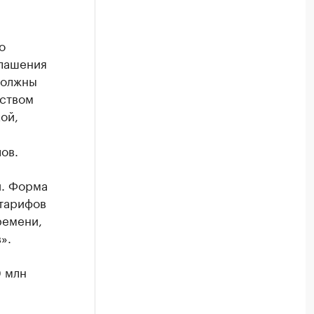
о
глашения
должны
дством
ой,
ов.
й. Форма
 тарифов
ремени,
».
0 млн