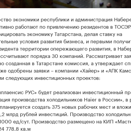
ство экономики республики и администрация Набер
ктивно работают по привлечению резидентов в ТОСЭР
цировать экономику Татарстана, делая ставку на
ельные условия развития бизнеса, и первыми получи
езидента территории опережающего развития, в Наб
ассчитывают порядка 30 компаний. Рассматривает за
о созданная в Татарстане комиссия, а утверждает сп
же одобрены заявки – компании «Хайер» и «АПК Камс
ии следующих инвестиционных проектов:
пплаенсис РУС» будет реализован инвестиционный пр
ция производства холодильников Haier в России», в 
планируется создать 375 новых рабочих мест и вложи
,2 млрд рублей инвестиций. Производство холодильн
 1000 ед/сут. Производство размещено на КИП «Маст
4 778,8 кв.м