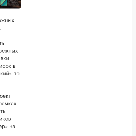
ежных
.
ть
ережных
явки
исок в
кий» по
оект
рамках
ть
иков
ер» на