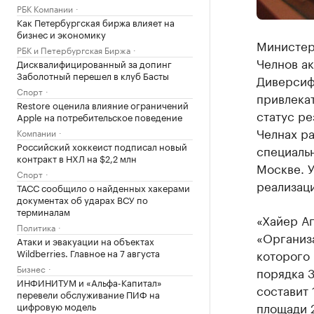
РБК Компании
Как Петербургская биржа влияет на
бизнес и экономику
Министер
РБК и Петербургская Биржа
Челнов а
Дисквалифицированный за допинг
Заболотный перешел в клуб Басты
Диверсифи
Спорт
привлекат
Restore оценила влияние ограничений
статус р
Apple на потребительское поведение
Челнах р
Компании
Российский хоккеист подписал новый
специальн
контракт в НХЛ на $2,2 млн
Москве. У
Спорт
реализац
ТАСС сообщило о найденных хакерами
документах об ударах ВСУ по
терминалам
«Хайер А
Политика
«Организа
Атаки и эвакуации на объектах
Wildberries. Главное на 7 августа
которого 
Бизнес
порядка 3
ИНФИНИТУМ и «Альфа-Капитал»
составит
перевели обслуживание ПИФ на
площади 2
цифровую модель