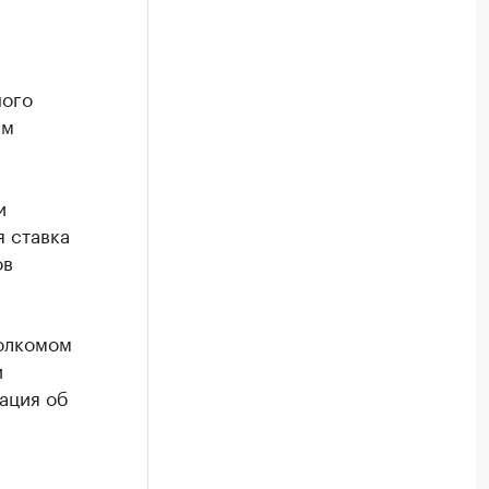
ного
ем
и
я ставка
ов
олкомом
и
ация об