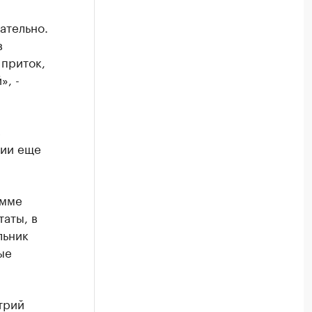
ательно.
в
 приток,
», -
с
рии еще
амме
аты, в
льник
ые
трий