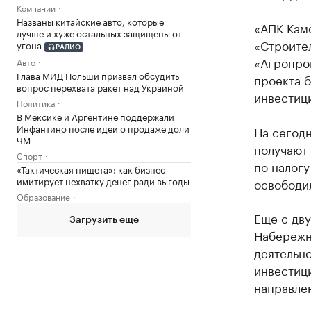
Компании
Названы китайские авто, которые
«АПК Кам
лучше и хуже остальных защищены от
«Строите
угона
РАДИО
«Агропро
Авто
Глава МИД Польши призвал обсудить
проекта б
вопрос перехвата ракет над Украиной
инвестици
Политика
В Мексике и Аргентине поддержали
Инфантино после идеи о продаже доли
На сегод
ЧМ
получают 
Спорт
по налогу
«Тактическая нищета»: как бизнес
имитирует нехватку денег ради выгоды
освободил
Образование
Еще с дв
Загрузить еще
Набережн
деятельн
инвестиц
направле