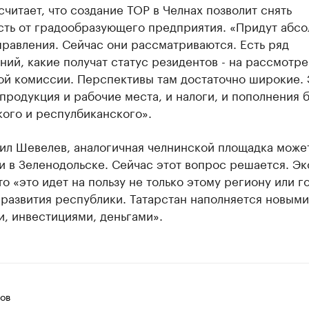
читает, что создание ТОР в Челнах позволит снять
сть от градообразующего предприятия. «Придут абс
равления. Сейчас они рассматриваются. Есть ряд
ий, какие получат статус резидентов - на рассмотр
ой комиссии. Перспективы там достаточно широкие. 
 продукция и рабочие места, и налоги, и пополнения 
ого и респулбиканского».
тил Шевелев, аналогичная челнинской площадка може
и в Зеленодольске. Сейчас этот вопрос решается. Э
то «это идет на пользу не только этому региону или го
 развития республики. Татарстан наполняется новыми
, инвестициями, деньгами».
ов