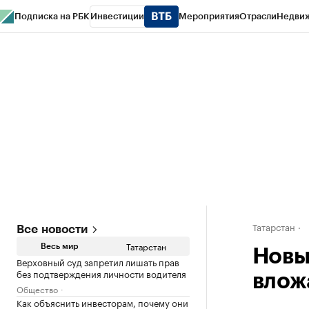
Подписка на РБК
Инвестиции
Мероприятия
Отрасли
Недви
РБК Life
Тренды
Визионеры
Национальные проекты
Город
Стиль
Кр
Спецпроекты СПб
Конференции СПб
Спецпроекты
Проверка конт
Татарстан
Все новости
Татарстан
Весь мир
Новы
Верховный суд запретил лишать прав
без подтверждения личности водителя
влож
Общество
Как объяснить инвесторам, почему они