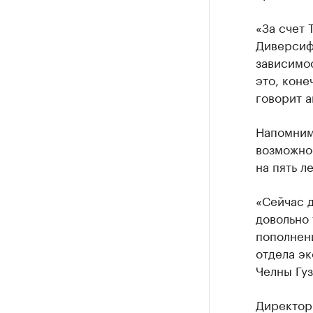
«За счет 
Диверсиф
зависимос
это, коне
говорит а
Напомним,
возможно
на пять ле
«Сейчас 
довольно 
пополнени
отдела э
Челны Гуз
Директор