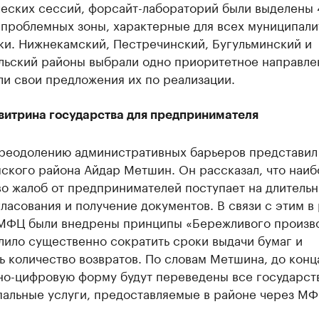
ческих сессий, форсайт-лабораторий были выделены 
 проблемных зоны, характерные для всех муниципали
ки. Нижнекамский, Пестречинский, Бугульминский и
льский районы выбрали одно приоритетное направле
и свои предложения их по реализации.
витрина государства для предпринимателя
преодолению административных барьеров представил 
ского района Айдар Метшин. Он рассказал, что наи
во жалоб от предпринимателей поступает на длитель
ласования и получение документов. В связи с этим в
МФЦ были внедрены принципы «Бережливого произво
лило существенно сократить сроки выдачи бумаг и
 количество возвратов. По словам Метшина, до конца
но-цифровую форму будут переведены все государст
пальные услуги, предоставляемые в районе через МФ