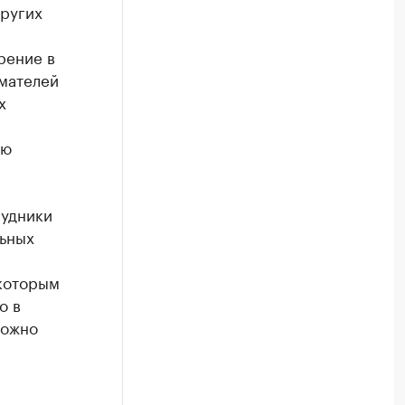
других
рение в
имателей
х
ию
рудники
льных
 которым
о в
можно