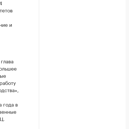
4
тетов
ние и
глава
большее
ные
 работу
дства»,
 года в
венные
Ц.