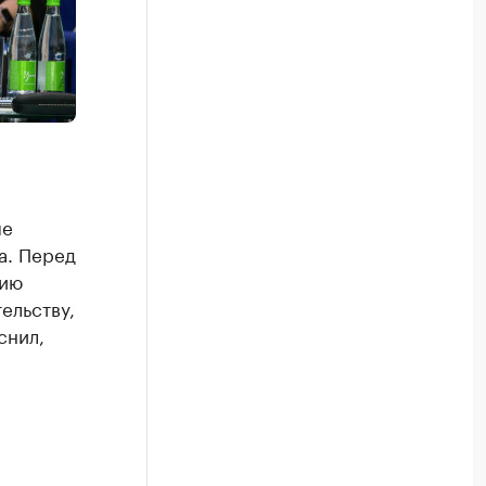
ме
а. Перед
нию
ельству,
снил,