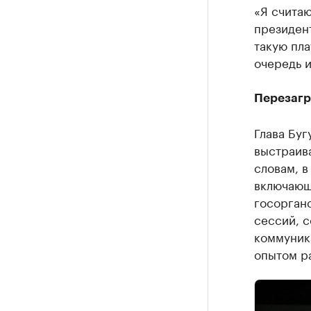
«Я считаю
президен
такую пла
очередь и
Перезагр
Глава Буг
выстраив
словам, в
включающ
госорган
сессий, с
коммуника
опытом р