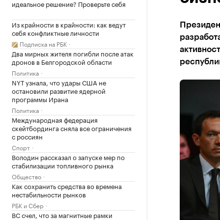
идеальное решение? Проверьте себя
Из крайности в крайности: как ведут
Президент
себя конфликтные личности
разработа
Подписка на РБК
активност
Два мирных жителя погибли после атак
дронов в Белгородской области
республи
Политика
NYT узнала, что удары США не
остановили развитие ядерной
программы Ирана
Политика
Международная федерация
скейтбординга сняла все ограничения
с россиян
Спорт
Володин рассказал о запуске мер по
стабилизации топливного рынка
Общество
Как сохранить средства во времена
нестабильности рынков
РБК и Сбер
ВС счел, что за магнитные рамки