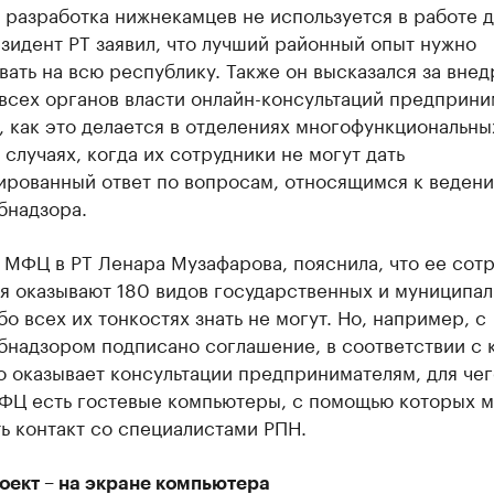
о разработка нижнекамцев не используется в работе 
зидент РТ заявил, что лучший районный опыт нужно
ать на всю республику. Также он высказался за внед
всех органов власти онлайн-консультаций предприн
, как это делается в отделениях многофункциональны
 случаях, когда их сотрудники не могут дать
ированный ответ по вопросам, относящимся к веден
бнадзора.
 МФЦ в РТ Ленара Музафарова, пояснила, что ее сот
я оказывают 180 видов государственных и муниципа
обо всех их тонкостях знать не могут. Но, например, с
бнадзором подписано соглашение, в соответствии с
 оказывает консультации предпринимателям, для чег
ФЦ есть гостевые компьютеры, с помощью которых 
ь контакт со специалистами РПН.
оект – на экране компьютера