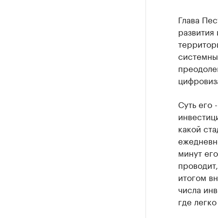
Глава Пес
развития
территори
системны
преодоле
цифровиз
Суть его 
инвестиц
какой ста
ежедневно
минут его
проводит,
итогом вн
числа инв
где легко