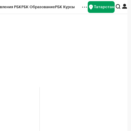
Татарстан
вления РБК
РБК Образование
РБК Курсы
рейтинги
Франшизы
Газета
ок наличной валюты