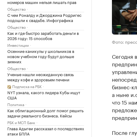
номеров машин нельзя лишать прав
Общество
С чем Роналду и Джорджина Родригес
подошли к свадьбе. Инфографика
Общество
Как и где быстро заработать деньги в
2026 году: 15 способов
Фото: прес
Инвестиции
Осенние каникулы у школьников в
Сегодня в
новом учебном году будут дольше
зимних
предприн
Общество
управлени
Ученые нашли неожиданную связь
непосред
между кофе и здоровьем печени
бизнес-к
Подписка на РБК
NYT узнала, какого лидера Кубы ищут
а ныне и.
США
что 15 на
Политика
предложе
Как облигационный долг помог решить
задачи реального бизнеса. Кейсы
предприн
РБК и МСП Банк
Глава Адыгеи рассказал о последствиях
После гл
атаки БПЛА