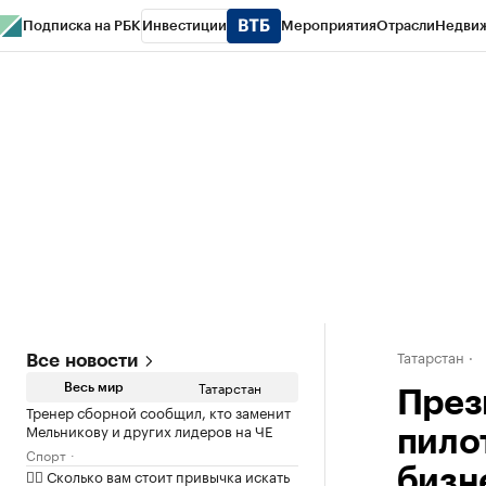
Подписка на РБК
Инвестиции
Мероприятия
Отрасли
Недви
РБК Life
Тренды
Визионеры
Национальные проекты
Город
Стиль
Кр
Спецпроекты СПб
Конференции СПб
Спецпроекты
Проверка конт
Татарстан
Все новости
Татарстан
Весь мир
През
Тренер сборной сообщил, кто заменит
Мельникову и других лидеров на ЧЕ
пило
Спорт
✍🏻 Сколько вам стоит привычка искать
бизн