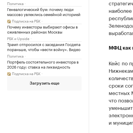
стратеги
Политика
Генеалогический бум: почему люди
наиболее
массово увлеклись семейной историей
республи
Подписка на РБК
Зеленодо
Почему инвесторы выбирают офисы в
оживленных районах Москвы
выработал
РБК и Upside
Трамп отпросился с заседания Госдепа
МФЦ как 
пораньше, чтобы «вести войну». Видео
Политика
Портфель состоятельного инвестора в
Кейс по 
2026 году: ставка на ликвидность
Нижнекам
Подписка на РБК
количест
сроки сог
Загрузить еще
местных 
что позво
уменьшить
электрон
и муници