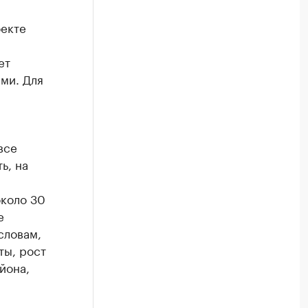
оекте
ет
ми. Для
все
ь, на
около 30
е
словам,
ты, рост
йона,