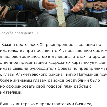
с-служба президента РТ
 Казани состоялось XII расширенное заседание по
имательству при президенте РТ, посвященное систе
я деловой активностью в муниципалитетах Татарстан
ственной презентацией «дорожных карт» по улучше
лимата бывший руководитель Совета по предпринимат
о. главы Альметьевского района Тимур Нагуманов поя
иболее активным главам районов республики было
но сформировать свой годовой план работы с
имателями.
убинных интервью с представителями бизнеса,