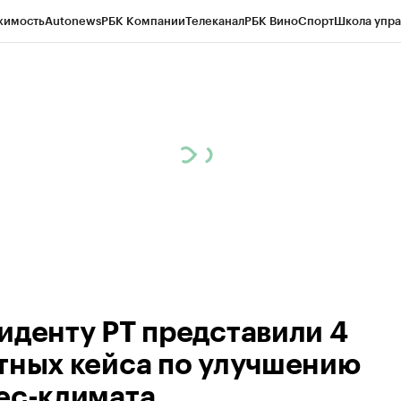
жимость
Autonews
РБК Компании
Телеканал
РБК Вино
Спорт
Школа упра
ипто
РБК Бизнес-среда
Дискуссионный клуб
Исследования
Кредитные 
рагентов
Политика
Экономика
Бизнес
Технологии и медиа
Финансы
Рын
иденту РТ представили 4
тных кейса по улучшению
ес-климата