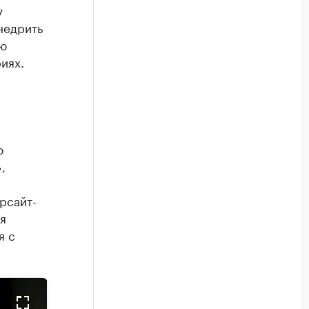
у
недрить
ую
иях.
о
,
рсайт-
я
я с