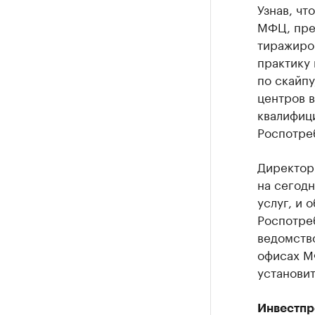
Узнав, чт
МФЦ, пре
тиражиров
практику 
по скайпу
центров в
квалифиц
Роспотре
Директор
на сегодн
услуг, и 
Роспотре
ведомство
офисах М
установит
Инвестпр