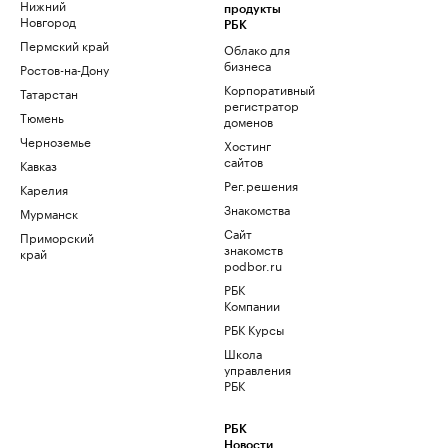
Нижний
продукты
Новгород
РБК
Пермский край
Облако для
бизнеса
Ростов-на-Дону
Корпоративный
Татарстан
регистратор
Тюмень
доменов
Черноземье
Хостинг
сайтов
Кавказ
Рег.решения
Карелия
Знакомства
Мурманск
Сайт
Приморский
знакомств
край
podbor.ru
РБК
Компании
РБК Курсы
Школа
управления
РБК
РБК
Новости