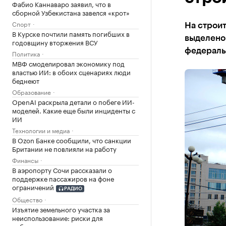
Фабио Каннаваро заявил, что в
сборной Узбекистана завелся «крот»
Спорт
На строит
В Курске почтили память погибших в
выделено 
годовщину вторжения ВСУ
федераль
Политика
МВФ смоделировал экономику под
властью ИИ: в обоих сценариях люди
беднеют
Образование
OpenAI раскрыла детали о побеге ИИ-
моделей. Какие еще были инциденты с
ИИ
Технологии и медиа
В Ozon Банке сообщили, что санкции
Британии не повлияли на работу
Финансы
В аэропорту Сочи рассказали о
поддержке пассажиров на фоне
ограничений
РАДИО
Общество
Изъятие земельного участка за
неиспользование: риски для
собственников