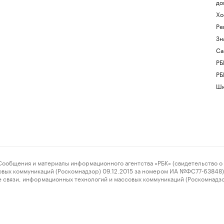
до
Хо
Ре
Зн
Са
РБ
РБ
Шк
ения и материалы информационного агентства «РБК» (свидетельство о 
овых коммуникаций (Роскомнадзор) 09.12.2015 за номером ИА №ФС77-63848) 
 связи, информационных технологий и массовых коммуникаций (Роскомнадз