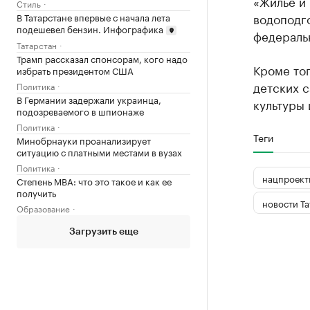
«Жилье и 
Стиль
водоподго
В Татарстане впервые с начала лета
подешевел бензин. Инфографика
федераль
Татарстан
Трамп рассказал спонсорам, кого надо
Кроме тог
избрать президентом США
детских с
Политика
В Германии задержали украинца,
культуры 
подозреваемого в шпионаже
Политика
Теги
Минобрнауки проанализирует
ситуацию с платными местами в вузах
Политика
нацпроект
Степень MBA: что это такое и как ее
получить
новости Та
Образование
Загрузить еще