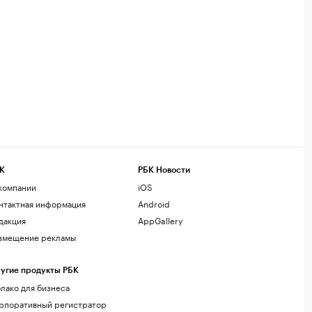
К
РБК Новости
компании
iOS
нтактная информация
Android
дакция
AppGallery
змещение рекламы
угие продукты РБК
лако для бизнеса
рпоративный регистратор