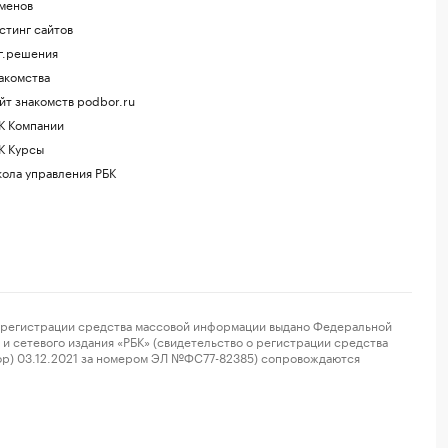
менов
стинг сайтов
г.решения
акомства
йт знакомств podbor.ru
К Компании
К Курсы
ола управления РБК
регистрации средства массовой информации выдано Федеральной
и сетевого издания «РБК» (свидетельство о регистрации средства
ор) 03.12.2021 за номером ЭЛ №ФС77-82385) сопровождаются