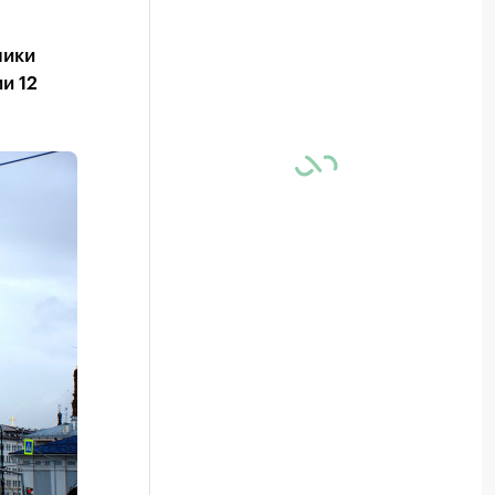
лики
и 12