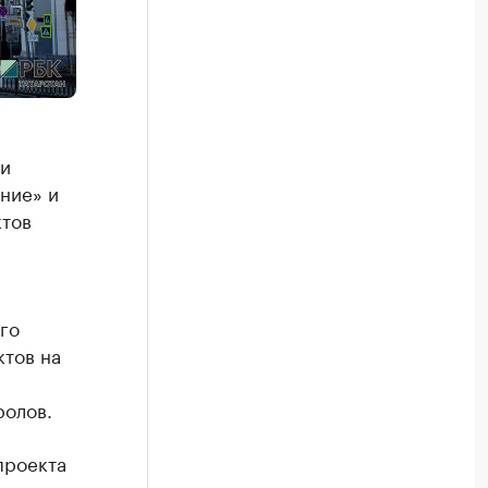
 и
ние» и
ктов
го
ктов на
ролов.
проекта