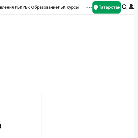
Татарстан
вления РБК
РБК Образование
РБК Курсы
рейтинги
Франшизы
Газета
ок наличной валюты
е