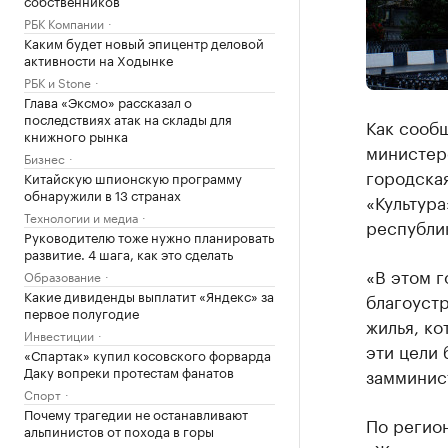
РБК Компании
Каким будет новый эпицентр деловой
активности на Ходынке
РБК и Stone
Глава «Эксмо» рассказал о
последствиях атак на склады для
Как сообщ
книжного рынка
министерс
Бизнес
городская
Китайскую шпионскую программу
обнаружили в 13 странах
«Культура
Технологии и медиа
республик
Руководителю тоже нужно планировать
развитие. 4 шага, как это сделать
«В этом г
Образование
Какие дивиденды выплатит «Яндекс» за
благоустр
первое полугодие
жилья, ко
Инвестиции
эти цели 
«Спартак» купил косовского форварда
Даку вопреки протестам фанатов
замминис
Спорт
Почему трагедии не останавливают
По регио
альпинистов от похода в горы