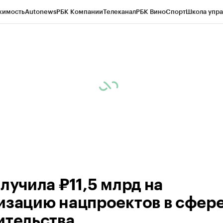
жимость
Autonews
РБК Компании
Телеканал
РБК Вино
Спорт
Школа упра
ипто
РБК Бизнес-среда
Дискуссионный клуб
Исследования
Кредитные 
рагентов
Политика
Экономика
Бизнес
Технологии и медиа
Финансы
Рын
лучила ₽11,5 млрд на
изацию нацпроектов в сфер
ительства