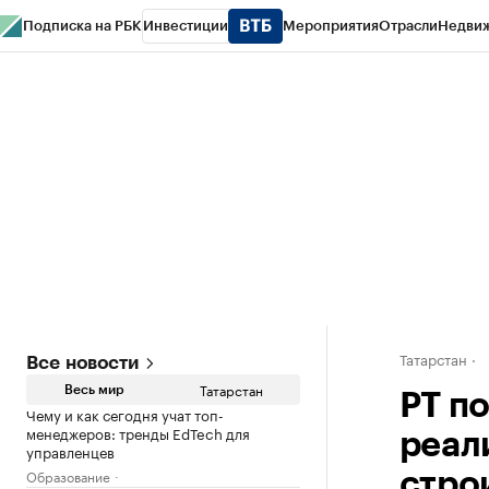
Подписка на РБК
Инвестиции
Мероприятия
Отрасли
Недви
РБК Life
Тренды
Визионеры
Национальные проекты
Город
Стиль
Кр
Спецпроекты СПб
Конференции СПб
Спецпроекты
Проверка конт
Татарстан
Все новости
Татарстан
Весь мир
РТ по
Чему и как сегодня учат топ-
менеджеров: тренды EdTech для
реал
управленцев
Образование
стро